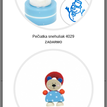
Pečiatka snehuliak 4029
ZADARMO
Popis
dōTERRA a2z žuvacie tabletky majú patentované
zloženie a boli vyvinuté pre deti ale aj pre dospelých,
ktorí majú ťažkosti s prehĺtaním kapsúl.
Vďaka obsahu zmesi B vitamínov, ako aj vitamínov A,
C, E a rastlinných výťažkov, dōTERRA a2z žuvacie