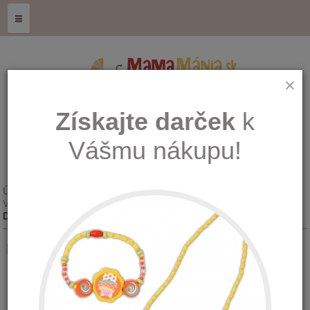
≡
×
Získajte darček
k
Vášmu nákupu!
Úvod
ZDRAVÁ GENERÁCIA - doTerra
Vitamíny a výživové doplnky
Detské žuvacie tablety-multivitamín a2z
Detské žuvacie tablety-multivitamín
Množstvo: