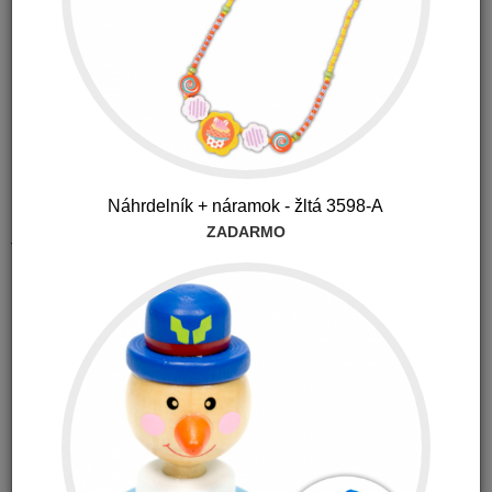
Dostupnosť:
Posielame do 3 až 5 dní
Kód produktu: a2z
41.00
€
s DPH
Náhrdelník + náramok - žltá 3598-A
ZADARMO