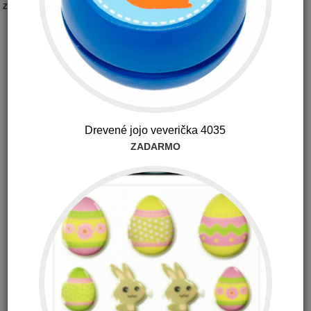
Značka:
CBD Hrejivý balzam 26g
Drevené jojo veverička 4035
ZADARMO
12.30 €
s DPH