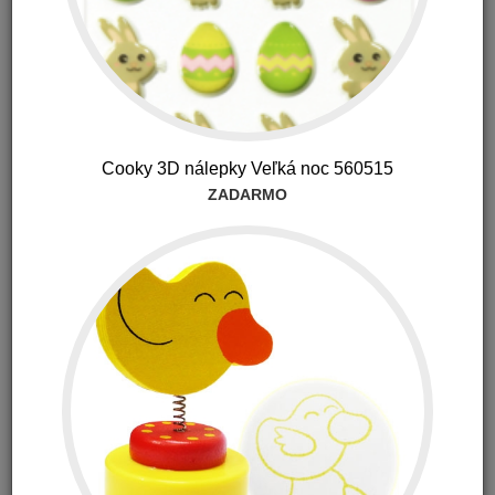
CBD - Melaform pre pokojný spánok 30 ml
Cooky 3D nálepky Veľká noc 560515
ZADARMO
23.70 €
s DPH
CBD - Nosový sprej