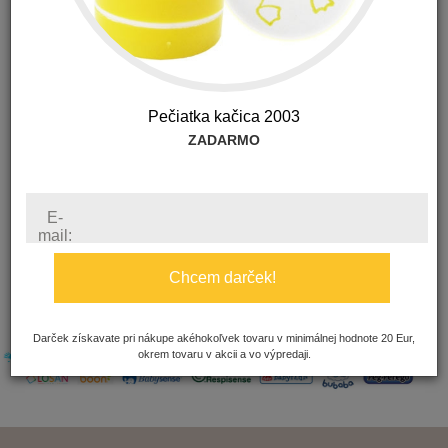
Pečiatka kačica 2003
ZADARMO
E-
18.90 €
mail:
s DPH
Chcem darček!
Darček získavate pri nákupe akéhokoľvek tovaru v minimálnej hodnote 20 Eur,
okrem tovaru v akcii a vo výpredaji.