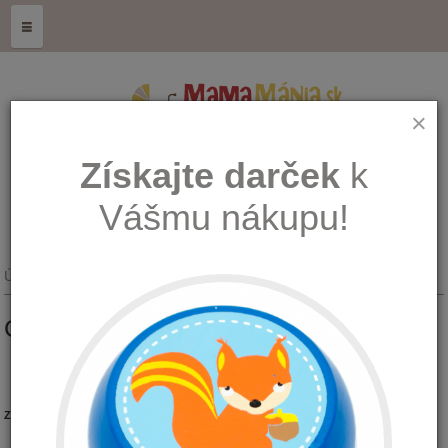
≡
×
Získajte darček
k
Vášmu nákupu!
Úvod
CBD - Oleje
CBD - Riešenia
CBD - RIEŠENIA
Zoradiť podľa:
Pohlavie: