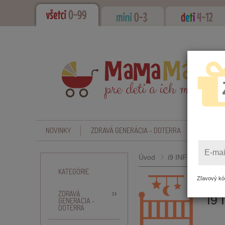
NOVINKY
ZDRAVÁ GENERÁCIA - DOTERRA
CBD - O
E-mai
Úvod
i9 INFORMOVAN
KATEGÓRIE
Zľavový kód
ZDRAVÁ
I9
GENERÁCIA -
DOTERRA