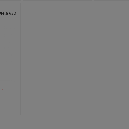
Biela 650
né