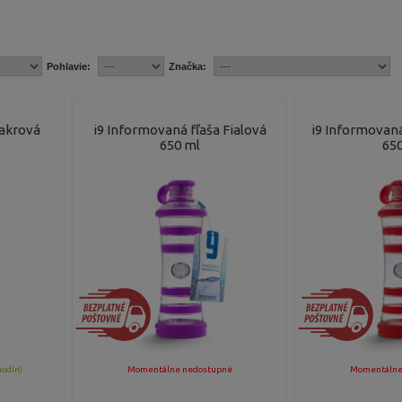
Pohlavie:
Značka:
Čakrová
i9 Informovaná fľaša Fialová
i9 Informovaná
650 ml
650
hodín)
Momentálne nedostupné
Momentálne