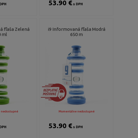
53.90 €
DPH
s DPH
á fľaša Zelená
i9 Informovaná fľaša Modrá
 ml
650 m
 nedostupné
Momentálne nedostupné
53.90 €
DPH
s DPH