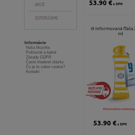
53.90 €
AKCIE
s DPH
ODPORÚČAME
i9 Informovaná fľaša 
ml
Informácie
Naša filozofia
Poštovné a balné
Zásady GDPR
Často kladené otázky
Čo je to súbor cookie?
Kontakt
Momentálne nedostup
53.90 €
s DPH