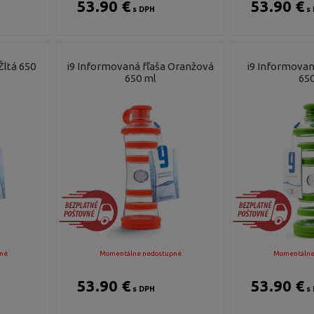
53.90 €
53.90 €
s DPH
s 
Žltá 650
i9 Informovaná fľaša Oranžová
i9 Informovan
650 ml
650
né
Momentálne nedostupné
Momentálne
53.90 €
53.90 €
s DPH
s 