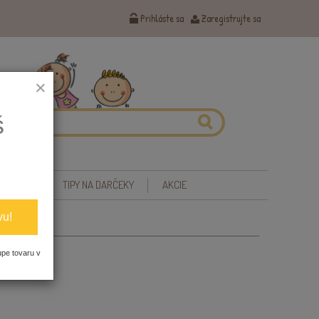
Prihláste sa
Zaregistrujte sa
×
š
 ZDRAVIE
TIPY NA DARČEKY
AKCIE
vu!
upe tovaru v