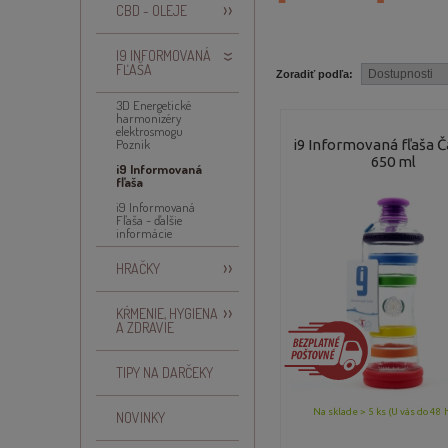
CBD - OLEJE
I9 INFORMOVANÁ
FĽAŠA
Zoradiť podľa:
3D Energetické
harmonizéry
elektrosmogu
Poznik
i9 Informovaná fľaša 
650 ml
i9 Informovaná
fľaša
i9 Informovaná
Fľaša - ďalšie
informácie
HRAČKY
KŔMENIE, HYGIENA
A ZDRAVIE
TIPY NA DARČEKY
Na sklade > 5 ks (U vás do 48 
NOVINKY