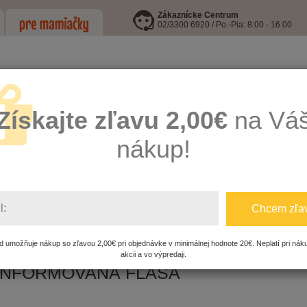
Zákaznícke Centrum
02/3300 6920 / Po.-Pia: 8:00 - 16:00
Získajte zľavu 2,00€
na Vá
nákup!
LEJE
I9 INFORMOVANÁ FĽAŠA
HRAČKY
KŔMENIE, HYGIENA A
l:
Chcem zľa
Á FĽAŠA
i9 Informovaná fľaša
 umožňuje nákup so zľavou 2,00€ pri objednávke v minimálnej hodnote 20€. Neplatí pri nák
akcii a vo výpredaji.
 INFORMOVANÁ FĽAŠA