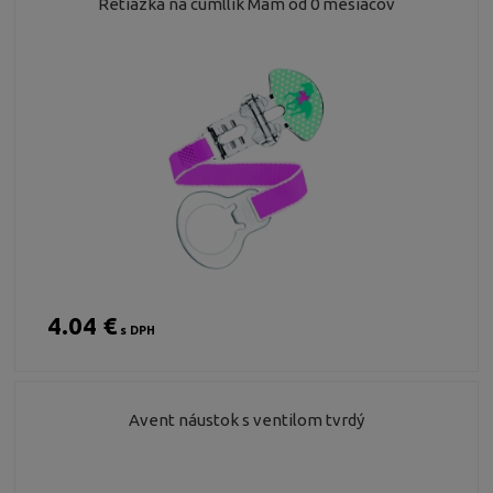
Retiazka na cumllík Mam od 0 mesiacov
4.04 €
s DPH
Avent náustok s ventilom tvrdý