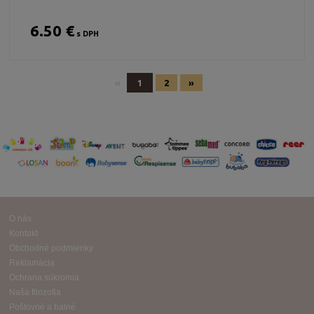
6.50 €
s DPH
«
1
2
»
O nás
Kontakt
Obchodné podmienky
Reklamácia
Ochrana súkromia
Naša filozofia
Poštovné a balné