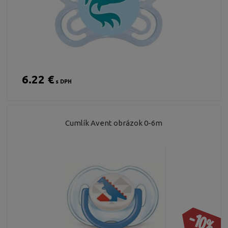
6.22 €
s DPH
Cumlík Avent obrázok 0-6m
-10%