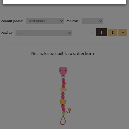
Zoradiť podľa:
Pohlavie:
«
1
2
»
Značka:
Retiazka na dudlík so srdiečkom