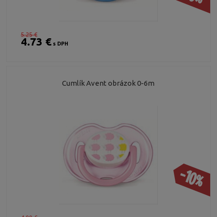
5.25 €
4.73 €
s DPH
Cumlík Avent obrázok 0-6m
-10%