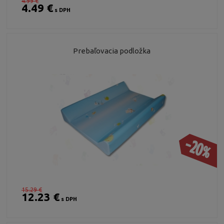
4.99 €
4.49 €
s DPH
Prebaľovacia podložka
-20%
15.29 €
12.23 €
s DPH