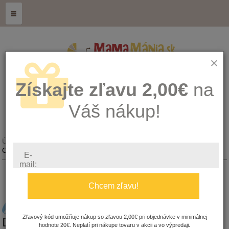
≡
×
Získajte zľavu 2,00€
na
Váš nákup!
Úvod
Kŕmenie, hygiena a zdravie
Cumlíky, hryzátka a doplnky
E-
mail:
Chcem zľavu!
CUMLÍKY, HRYZÁTKA A
Zľavový kód umožňuje nákup so zľavou 2,00€ pri objednávke v minimálnej
DOPLNKY
hodnote 20€. Neplatí pri nákupe tovaru v akcii a vo výpredaji.