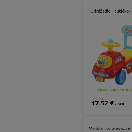
Odrážadlo - autíčko
Na sklade 1-2 ks (U vás do 4
21.90 €
17.52 €
s DPH
Maildor rozprávkové 