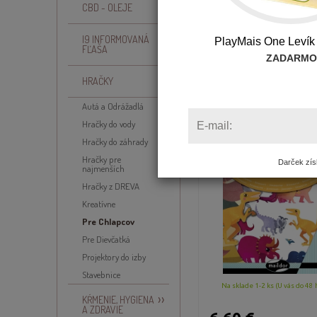
CBD - OLEJE
I9 INFORMOVANÁ
PlayMais One Levík
Zoradiť podľa:
FĽAŠA
ZADARMO
HRAČKY
Maildor rozprávkové 
Autá a Odrážadlá
Dinosaury
Hračky do vody
E-mail:
Hračky do záhrady
Hračky pre
Darček získ
najmenších
Hračky z DREVA
Kreatívne
Pre Chlapcov
Pre Dievčatká
Projektory do izby
Stavebnice
Na sklade 1-2 ks (U vás do 48 
KŔMENIE, HYGIENA
A ZDRAVIE