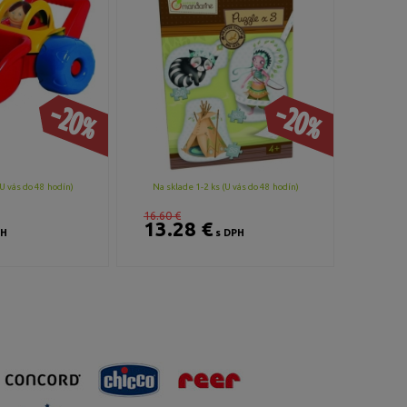
-20%
-20%
U vás do 48 hodín)
Na sklade 1-2 ks (U vás do 48 hodín)
16.60 €
13.28 €
PH
s DPH