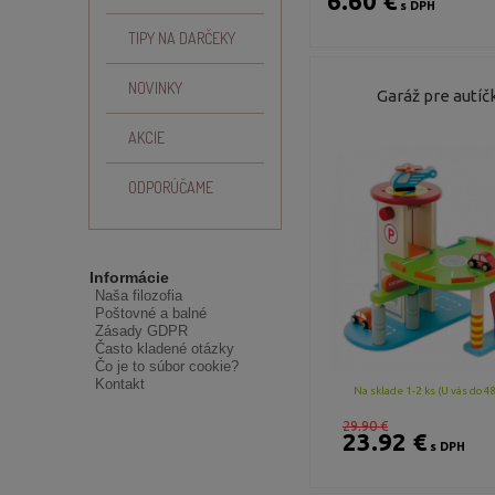
6.60 €
s DPH
TIPY NA DARČEKY
NOVINKY
Garáž pre autíč
AKCIE
ODPORÚČAME
Informácie
Naša filozofia
Poštovné a balné
Zásady GDPR
Často kladené otázky
Čo je to súbor cookie?
Kontakt
Na sklade 1-2 ks (U vás do 4
29.90 €
23.92 €
s DPH