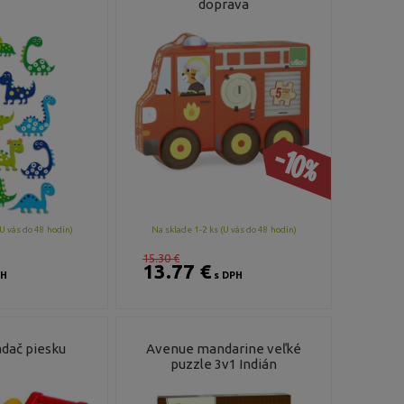
doprava
-10%
U vás do 48 hodín)
Na sklade 1-2 ks (U vás do 48 hodín)
15.30 €
13.77 €
PH
s DPH
dač piesku
Avenue mandarine veľké
puzzle 3v1 Indián