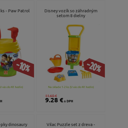
 ks - Paw Patrol
Disney vozík so záhradným
setom 8 dielny
-20%
-10%
U vás do 48 hodín)
Na sklade 1-2 ks (U vás do 48 hodín)
11.60 €
9.28 €
PH
s DPH
pky dinosaury
Vilac Puzzle set z dreva -