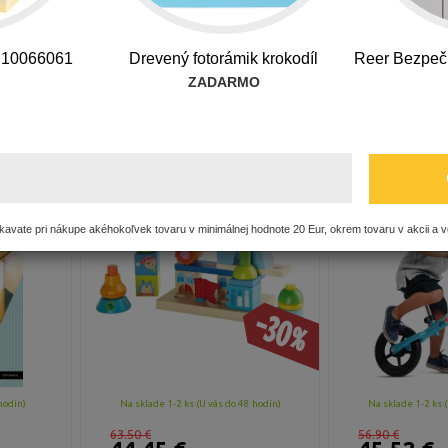
 10066061
Drevený fotorámik krokodíl
Reer Bezpeč
Pohlavie:
Značka:
ZADARMO
nálepky
Haba Navliekacia rozprávková
Feber o
krajina
avate pri nákupe akéhokoľvek tovaru v minimálnej hodnote 20 Eur, okrem tovaru v akcii a v
-30%
hodín)
Na sklade 1-2 ks (U vás do 48 hodín)
Na sklade 1-2 ks (
63.50 €
56.90 €