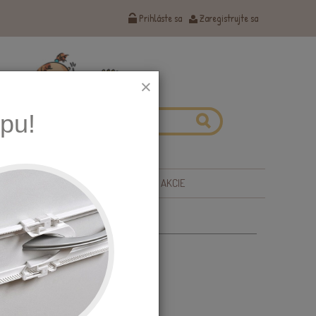
Prihláste sa
Zaregistrujte sa
×
pu!
 ZDRAVIE
TIPY NA DARČEKY
AKCIE