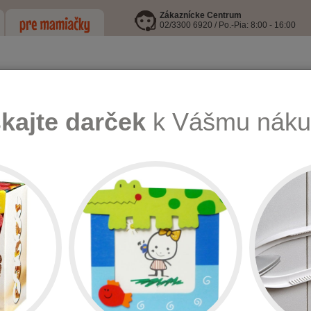
Zákaznícke Centrum
02/3300 6920 / Po.-Pia: 8:00 - 16:00
skajte darček
k Vášmu náku
LEJE
I9 INFORMOVANÁ FĽAŠA
HRAČKY
KŔMENIE, HYGIENA A
lapcov
 CHLAPCOV