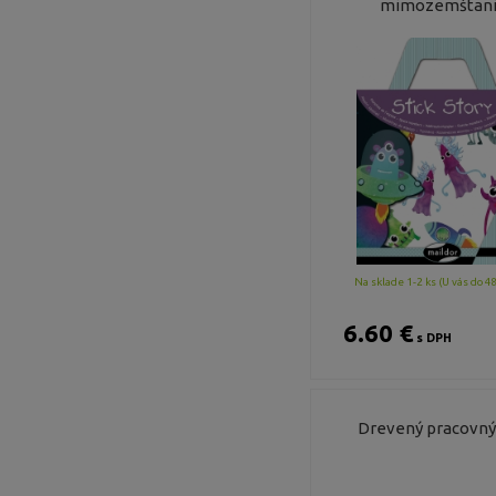
mimozemštan
Na sklade 1-2 ks (U vás do 4
6.60 €
s DPH
Drevený pracovný 