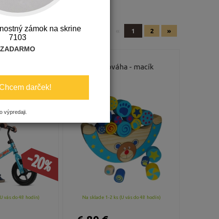
nostný zámok na skrine
«
1
2
»
7103
ZADARMO
drážadlo
Rovnováha - macík
Chcem darček!
o výpredaji.
-20%
U vás do 48 hodín)
Na sklade 1-2 ks (U vás do 48 hodín)