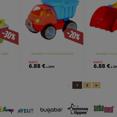
-30%
-20%
8 hodín)
Na sklade 1-2 ks (U vás do 48 hodín)
Na sklade 1-2 ks (
8.60 €
8.60 €
6.88 €
6.88 €
s DPH
s D
«
1
2
»