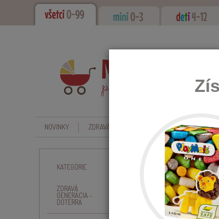
Zí
NOVINKY
ZDRAVÁ GENERÁCIA - DOTERRA
CBD - O
Úvod
Hračky
Pre Ch
KATEGÓRIE
ZDRAVÁ
PRE
GENERÁCIA -
DOTERRA