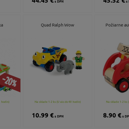
44.45 €
45.52 €
s DPH
s 
ka
Quad Ralph Wow
Požiarne au
-20%
8 hodín)
Na sklade 1-2 ks (U vás do 48 hodín)
Na sklade 1-2 ks (
10.99 €
8.90 €
s DPH
s D