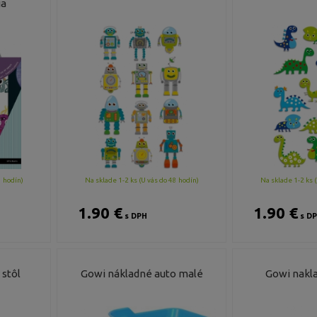
ia
8 hodín)
Na sklade 1-2 ks (U vás do 48 hodín)
Na sklade 1-2 ks (
1.90 €
1.90 €
s DPH
s D
stôl
Gowi nákladné auto malé
Gowi nakla