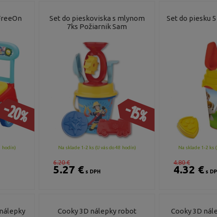
 FreeOn
Set do pieskoviska s mlynom
Set do piesku 5
7ks Požiarnik Sam
-20%
-15%
8 hodín)
Na sklade 1-2 ks (U vás do 48 hodín)
Na sklade 1-2 ks (
6.20 €
4.80 €
5.27 €
4.32 €
s DPH
s D
nálepky
Cooky 3D nálepky robot
Cooky 3D nále