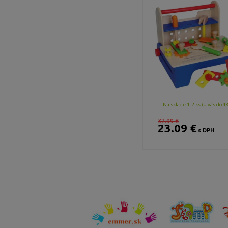
Na sklade 1-2 ks (U vás do 4
32.99 €
23.09 €
s DPH