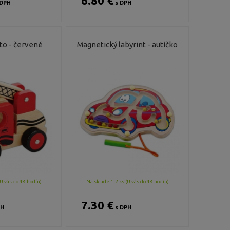
6.80 €
DPH
s DPH
to - červené
Magnetický labyrint - autíčko
U vás do 48 hodín)
Na sklade 1-2 ks (U vás do 48 hodín)
7.30 €
PH
s DPH