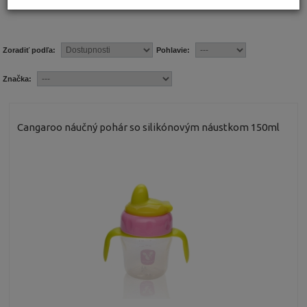
Zoradiť podľa:
Pohlavie:
Značka:
Cangaroo náučný pohár so silikónovým náustkom 150ml