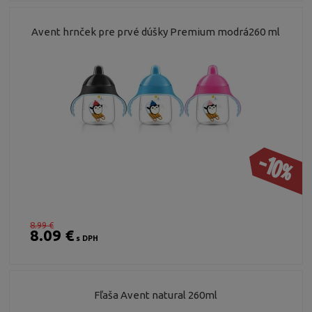
Avent hrnček pre prvé dúšky Premium modrá260 ml
-10%
8.99 €
8.09 €
s DPH
Fľaša Avent natural 260ml