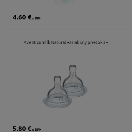
4.60 €
s DPH
Avent cumlík Natural variabilný prietok 3+
5.80 €
s DPH