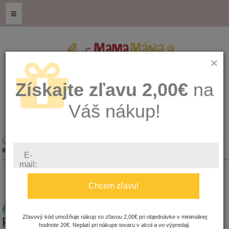
≡
×
Získajte zľavu 2,00€
na
Váš nákup!
Úvod
Kŕmenie, hygiena a zdravie
Kojenecké fľaše a poháre
E-
mail:
Chcem zľavu!
KOJENECKÉ FĽAŠE A
Zľavový kód umožňuje nákup so zľavou 2,00€ pri objednávke v minimálnej
POHÁRE
hodnote 20€. Neplatí pri nákupe tovaru v akcii a vo výpredaji.