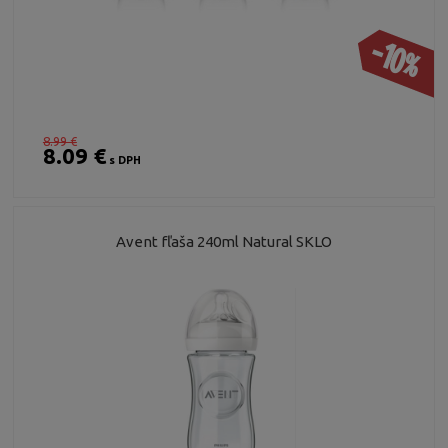
-10%
8.99 €
8.09 €
s DPH
Avent fľaša 240ml Natural SKLO