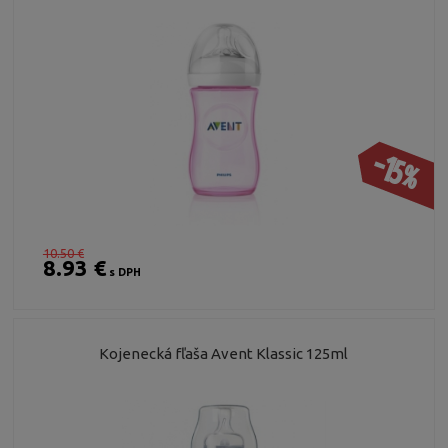
-15%
10.50 €
8.93 €
s DPH
Kojenecká fľaša Avent Klassic 125ml