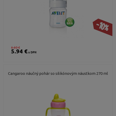
-10%
6.60 €
5.94 €
s DPH
Cangaroo náučný pohár so silikónovým náustkom 270 ml