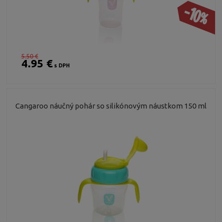
-10%
5.50 €
4.95 €
s DPH
Cangaroo náučný pohár so silikónovým náustkom 150 ml