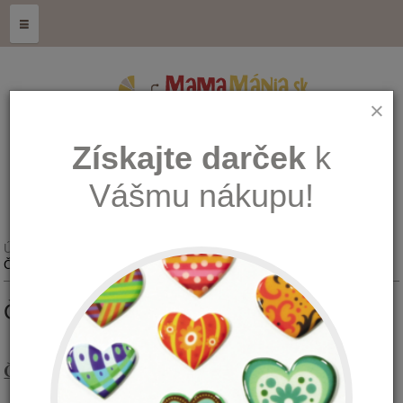
≡
×
Získajte darček
k
Vášmu nákupu!
Úvod
ZDRAVÁ GENERÁCIA - doTerra
Čo sú esenciálne oleje?
ČO SÚ ESENCIÁLNE OLEJE?
Čo sú esenciálne oleje?