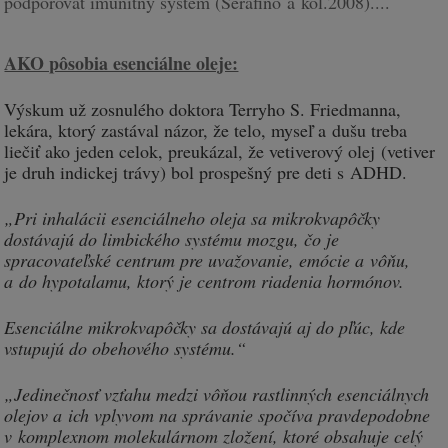
podporovať imunitný systém (Serafino a kol.2008)....
AKO pôsobia esenciálne oleje:
Výskum už zosnulého doktora Terryho S. Friedmanna,
lekára, ktorý zastával názor, že telo, myseľ a dušu treba
liečiť ako jeden celok, preukázal, že vetiverový olej (vetiver
je druh indickej trávy) bol prospešný pre deti s ADHD.
„Pri inhalácii esenciálneho oleja sa mikrokvapôčky
dostávajú do limbického systému mozgu, čo je
spracovateľské centrum pre uvažovanie, emócie a vôňu,
a do hypotalamu, ktorý je centrom riadenia hormónov.
Esenciálne mikrokvapôčky sa dostávajú aj do pľúc, kde
vstupujú do obehového systému.“
„Jedinečnosť vzťahu medzi vôňou rastlinných esenciálnych
olejov a ich vplyvom na správanie spočíva pravdepodobne
v komplexnom molekulárnom zložení, ktoré obsahuje celý