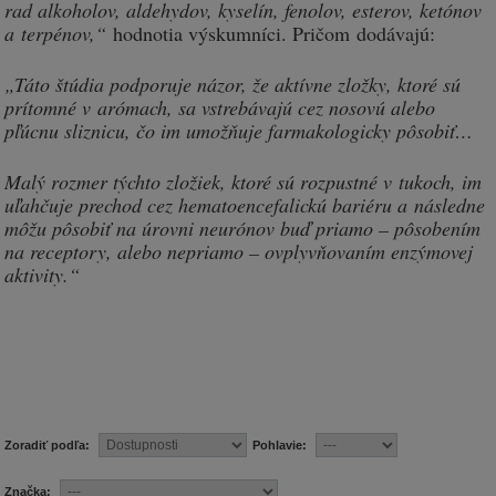
rad alkoholov, aldehydov, kyselín, fenolov, esterov, ketónov
a terpénov,“
hodnotia výskumníci. Pričom dodávajú:
„Táto štúdia podporuje názor, že aktívne zložky, ktoré sú
prítomné v arómach, sa vstrebávajú cez nosovú alebo
pľúcnu sliznicu, čo im umožňuje farmakologicky pôsobiť…
Malý rozmer týchto zložiek, ktoré sú rozpustné v tukoch, im
uľahčuje prechod cez hematoencefalickú bariéru a následne
môžu pôsobiť na úrovni neurónov buď priamo – pôsobením
na receptory, alebo nepriamo – ovplyvňovaním enzýmovej
aktivity.“
Zoradiť podľa:
Pohlavie:
Značka: