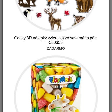
Reer univerzálna plášťenka na kočík
Cooky 3D nálepky zvieratká zo severného póla
560358
ZADARMO
9.90 €
s DPH
Digitálna jednosmerná pestúnka babysense SC-110