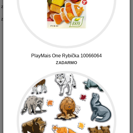
Zoradiť podľa:
Pohlavie:
Značka:
Summer Infant detská zábrana na posteľ blue
PlayMais One Rybička 10066064
ZADARMO
35.50 €
s DPH