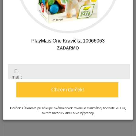
PlayMais One Kravička 10066063
ZADARMO
E-
mail:
56.69 €
s DPH
Chcem darček!
Darček získavate pri nákupe akéhokoľvek tovaru v minimálnej hodnote 20 Eur,
Summer Infant detská zábrana na posteľ pink
okrem tovaru v akcii a vo výpredaji.