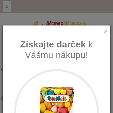
≡
×
Získajte darček
k
Vášmu nákupu!
Úvod
Kŕmenie, hygiena a zdravie
Bezpečnostné prvky
BEZPEČNOSTNÉ PRVKY