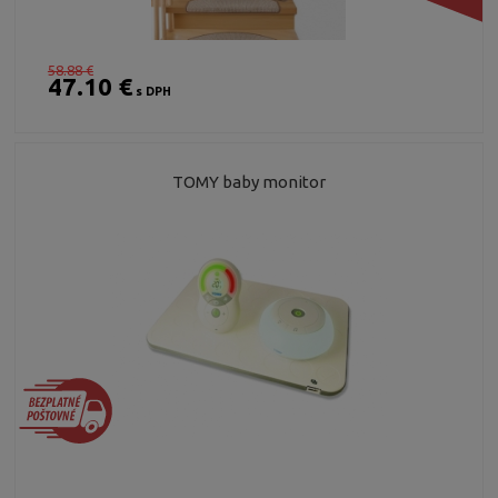
58.88 €
47.10 €
s DPH
TOMY baby monitor