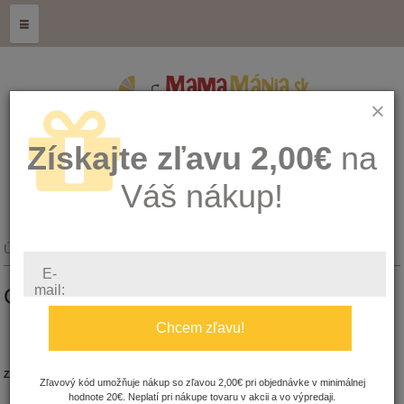
≡
×
Získajte zľavu 2,00€
na
Váš nákup!
Úvod
CBD - Oleje
CBD - Kozmetika
E-
mail:
CBD - KOZMETIKA
Chcem zľavu!
Zoradiť podľa:
Pohlavie:
Zľavový kód umožňuje nákup so zľavou 2,00€ pri objednávke v minimálnej
hodnote 20€. Neplatí pri nákupe tovaru v akcii a vo výpredaji.