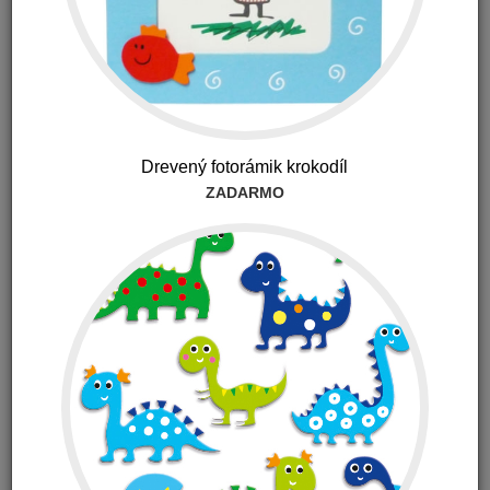
Whale Pod – Veľryba do kúpeľne Boon
Drevený fotorámik krokodíl
ZADARMO
-25%
35.00 €
26.25 €
s DPH