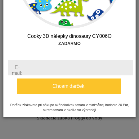
Boon Water bugs Chrobáky do vody
Cooky 3D nálepky dinosaury CY006O
ZADARMO
E-
mail:
Chcem darček!
11.60 €
s DPH
Darček získavate pri nákupe akéhokoľvek tovaru v minimálnej hodnote 20 Eur,
okrem tovaru v akcii a vo výpredaji.
Skladacia žabka Froggy do vody