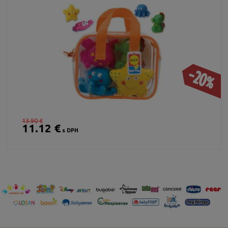
-20%
13.90 €
11.12 €
s DPH