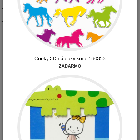
Zoradiť podľa:
Pohlavie:
Značka:
Boon Frog Pod - Žaba do kúpeľne - mini
Cooky 3D nálepky kone 560353
ZADARMO
-20%
42.90 €
34.32 €
s DPH