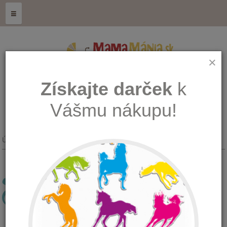
≡
×
Získajte darček
k
Vášmu nákupu!
Úvod
Hračky
Hračky do vody
HRAČKY DO VODY