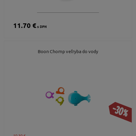
11.70 €
s DPH
Boon Chomp veľryba do vody
-30%
10.30 €