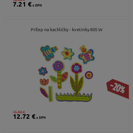
7.21 €
s DPH
Prílep na kachličky - kvetinky 805 W
-20%
15.90 €
12.72 €
s DPH