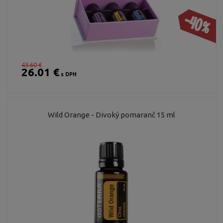
-40%
43.60 €
26.01 €
s DPH
Wild Orange - Divoký pomaranč 15 ml