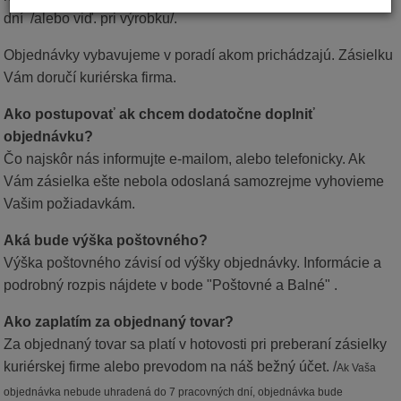
dní /alebo viď. pri výrobku/.
Objednávky vybavujeme v poradí akom prichádzajú. Zásielku
Vám doručí kuriérska firma.
Ako postupovať ak chcem dodatočne doplniť
objednávku?
Čo najskôr nás informujte e-mailom, alebo telefonicky. Ak
Vám zásielka ešte nebola odoslaná samozrejme vyhovieme
Vašim požiadavkám.
Aká bude výška poštovného?
Výška poštovného závisí od výšky objednávky. Informácie a
podrobný rozpis nájdete v bode "Poštovné a Balné" .
Ako zaplatím za objednaný tovar?
Za objednaný tovar sa platí v hotovosti pri preberaní zásielky
kuriérskej firme alebo prevodom na náš bežný účet. /
Ak Vaša
objednávka nebude uhradená do 7 pracovných dní, objednávka bude