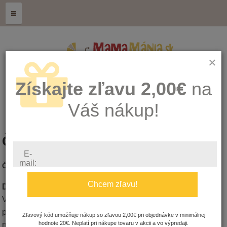
≡
×
Získajte zľavu 2,00€
na
Váš nákup!
Často kladené otázky
E-
mail:
Často kladené otázky
Chcem zľavu!
Do koľkých dní môžem očakávať objednaný tovar?
V našom e-shope nakupujte
bezpečne –
tovar skladom
posielame spravidla do 2 - 3 pracovných dní. Tovar, ktorý
Zľavový kód umožňuje nákup so zľavou 2,00€ pri objednávke v minimálnej
hodnote 20€. Neplatí pri nákupe tovaru v akcii a vo výpredaji.
nedržíme priamo na sklade posielame do 5 – 7 pracovných