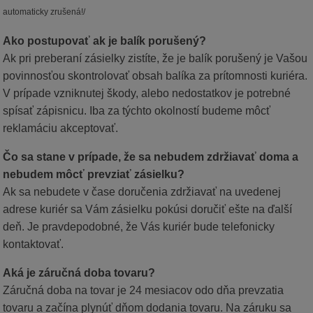
automaticky zrušená!/
Ako postupovať ak je balík porušený?
Ak pri preberaní zásielky zistíte, že je balík porušený je Vašou
povinnosťou skontrolovať obsah balíka za prítomnosti kuriéra.
V prípade vzniknutej škody, alebo nedostatkov je potrebné
spísať zápisnicu. Iba za týchto okolností budeme môcť
reklamáciu akceptovať.
Čo sa stane v prípade, že sa nebudem zdržiavať doma a
nebudem môcť prevziať zásielku?
Ak sa nebudete v čase doručenia zdržiavať na uvedenej
adrese kuriér sa Vám zásielku pokúsi doručiť ešte na ďalší
deň. Je pravdepodobné, že Vás kuriér bude telefonicky
kontaktovať.
Aká je záručná doba tovaru?
Záručná doba na tovar je 24 mesiacov odo dňa prevzatia
tovaru a začína plynúť dňom dodania tovaru. Na záruku sa