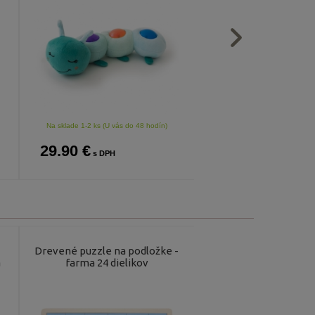
Na sklade 1-2 ks (U vás do 48 hodín)
Na sklade 1-2 ks (U vás do 
29.90 €
37.00 €
s DPH
s DPH
Drevené puzzle na podložke -
Vzdelávacie drevené
a
farma 24 dielikov
Puzzoo sloní