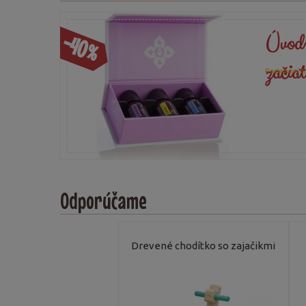
Úvodn
-40%
začia
Posielame do
Odporúčame
Drevené chodítko so zajačikmi