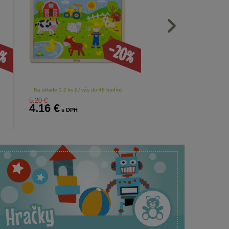
0%
-20%
Na sklade 1-2 ks (U vás do 48 hodín)
Na sklade 1-2 ks (U vás do 
5.20 €
15.90 €
4.16 €
12.72 €
s DPH
s DPH