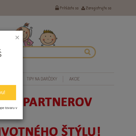
Prihláste sa
Zaregistrujte sa
×
š
 ZDRAVIE
TIPY NA DARČEKY
AKCIE
vu!
upe tovaru v