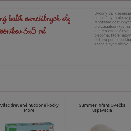
Uvodný balík esenci
ý balík esenciálnych olejov - Trio pre
esenciálnych olejov j
Množstvo dostupných 
pre začiatočníkov na
točníkov 3x5 ml
 3 až 5 dní
ceste s esenciálnymi 
pieporná, ktoré nazýv
doTerra pomocou ktor
esenciálnych olejov...
Vilac drevené hudobné kocky
Summer Infant Ovečka
More
uspávacia