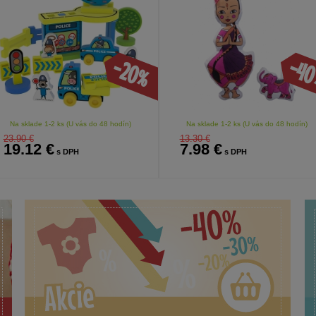
-4
-20%
Na sklade 1-2 ks (U vás do 48 hodín)
Na sklade 1-2 ks (U vás do 48 hodín)
23.90 €
13.30 €
19.12 €
7.98 €
s DPH
s DPH