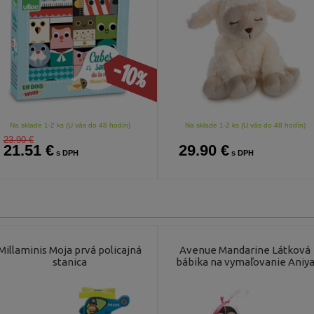
-10%
Na sklade 1-2 ks (U vás do 48 hodín)
Na sklade 1-2 ks (U vás do 48 hodín)
23.90 €
21.51 €
29.90 €
s DPH
s DPH
Millaminis Moja prvá policajná
Avenue Mandarine Látková
stanica
bábika na vymaľovanie Aniy