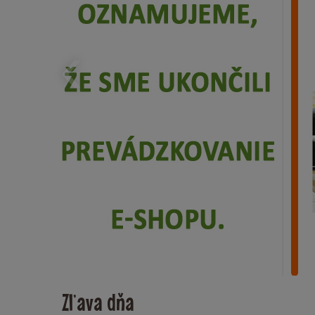
‹
Zľava dňa