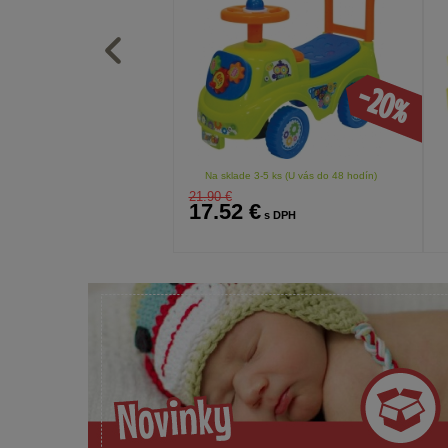
-20%
Na sklade 3-5 ks (U vás do 48 hodín)
21.90 €
17.52 €
s DPH