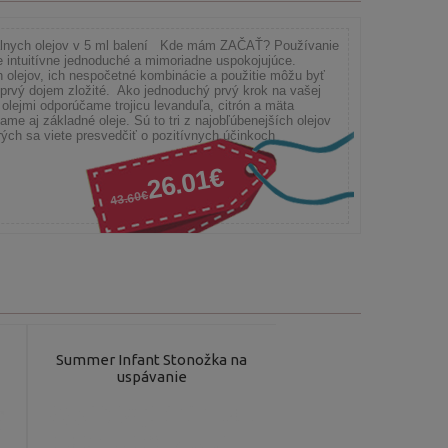
álnych olejov v 5 ml balení Kde mám ZAČAŤ? Používanie
e intuitívne jednoduché a mimoriadne uspokojujúce.
olejov, ich nespočetné kombinácie a použitie môžu byť
 prvý dojem zložité. Ako jednoduchý prvý krok na vašej
olejmi odporúčame trojicu levanduľa, citrón a mäta
ame aj základné oleje. Sú to tri z najobľúbenejších olejov
ých sa viete presvedčiť o pozitívnych účinkoch
26.01€
43.60€
Summer Infant Stonožka na
CBD Krém Aczeform
uspávanie