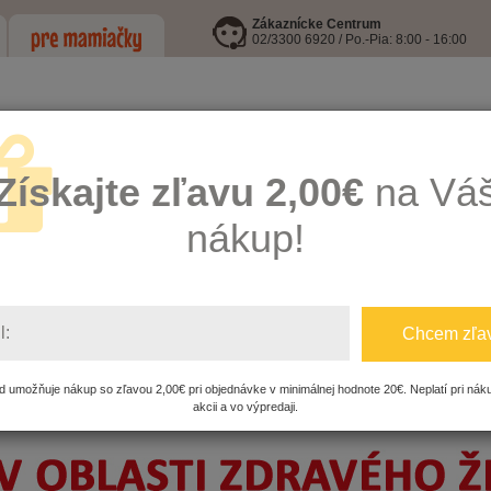
Zákaznícke Centrum
02/3300 6920 / Po.-Pia: 8:00 - 16:00
Získajte zľavu 2,00€
na Vá
nákup!
LEJE
I9 INFORMOVANÁ FĽAŠA
HRAČKY
KŔMENIE, HYGIENA A
l:
Chcem zľa
 umožňuje nákup so zľavou 2,00€ pri objednávke v minimálnej hodnote 20€. Neplatí pri nák
akcii a vo výpredaji.