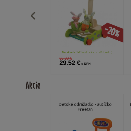
-20%
Na sklade 1-2 ks (U vás do 48 hodín)
36.90 €
29.52 €
s DPH
Akcie
Detské odrážadlo - autíčko
FreeOn