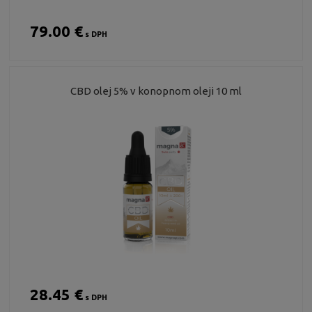
79.00 €
s DPH
CBD olej 5% v konopnom oleji 10 ml
28.45 €
s DPH