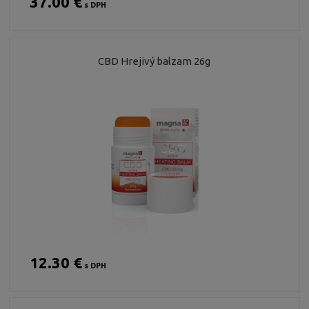
37.00 €
s DPH
CBD Hrejivý balzam 26g
12.30 €
s DPH