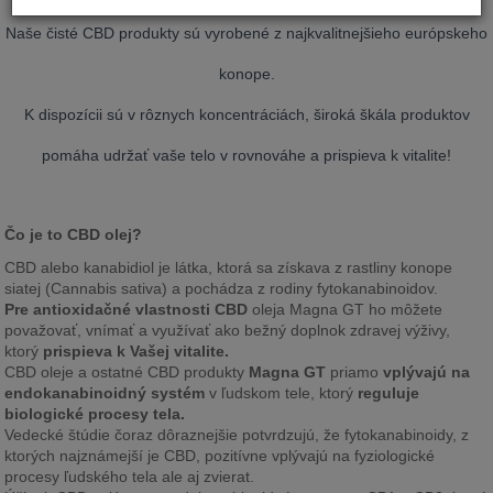
Naše čisté CBD produkty sú vyrobené z najkvalitnejšieho európskeho
konope.
K dispozícii sú v rôznych koncentráciách, široká škála produktov
pomáha udržať vaše telo v rovnováhe a prispieva k vitalite!
Čo je to CBD olej?
CBD alebo kanabidiol je látka, ktorá sa získava z rastliny konope
siatej (Cannabis sativa) a pochádza z rodiny fytokanabinoidov.
Pre antioxidačné vlastnosti CBD
oleja Magna GT ho môžete
považovať, vnímať a využívať ako bežný doplnok zdravej výživy,
ktorý
prispieva k Vašej vitalite.
CBD oleje a ostatné CBD produkty 
Magna GT
 priamo 
vplývajú na 
endokanabinoidný systém
 v ľudskom tele, ktorý 
reguluje 
biologické procesy tela.
Vedecké štúdie čoraz dôraznejšie potvrdzujú, že fytokanabinoidy, z 
ktorých najznámejší je CBD, pozitívne vplývajú na fyziologické 
procesy ľudského tela ale aj zvierat.  