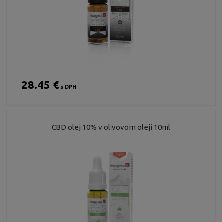
28.45 €
s DPH
CBD olej 10% v olivovom oleji 10ml