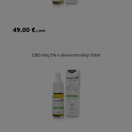
49.00 €
s DPH
CBD olej 5% v olivovom oleji 10ml