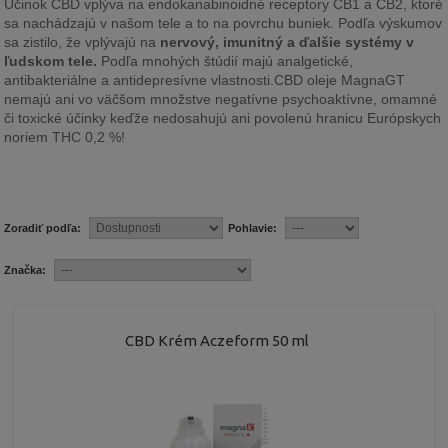
Účinok CBD vplýva na endokanabinoidné receptory CB1 a CB2, ktoré 
sa nachádzajú v našom tele a to na povrchu buniek. Podľa výskumov 
sa zistilo, že vplývajú na 
nervový, imunitný a ďalšie systémy v 
ľudskom tele.
Podľa mnohých štúdií majú analgetické,
antibakteriálne a antidepresívne vlastnosti.
CBD oleje MagnaGT
nemajú ani vo väčšom množstve negatívne psychoaktívne, omamné
či toxické účinky keďže nedosahujú ani povolenú hranicu Európskych
noriem THC 0,2 %!
Zoradiť podľa:
Pohlavie:
Značka:
CBD Krém Aczeform 50 ml