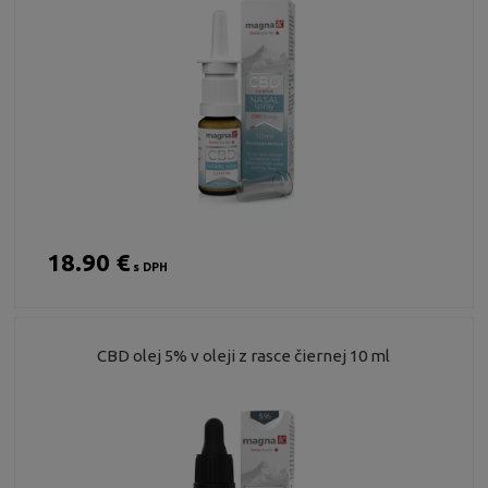
18.90 €
s DPH
CBD olej 5% v oleji z rasce čiernej 10 ml