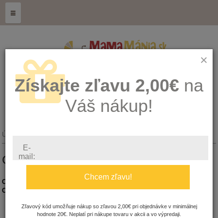
≡
×
Získajte zľavu 2,00€
na
Váš nákup!
Úvod
CBD - Oleje
E-
mail:
CBD - OLEJE
Chcem zľavu!
CBD - Kozmetika
CBD - Oleje
CBD - Pre Zvieratká
CBD - Riešenia
Zľavový kód umožňuje nákup so zľavou 2,00€ pri objednávke v minimálnej
MAGNA GT - Jeden z najčistejších CBD olejov...
hodnote 20€. Neplatí pri nákupe tovaru v akcii a vo výpredaji.