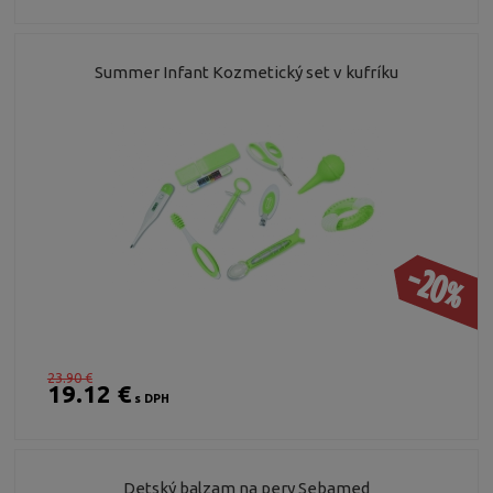
Summer Infant Kozmetický set v kufríku
-20%
23.90 €
19.12 €
s DPH
Detský balzam na pery Sebamed