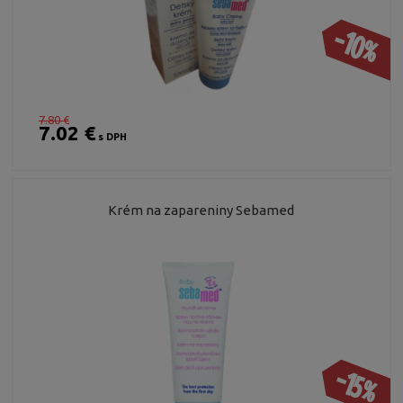
-10%
7.80 €
7.02 €
s DPH
Krém na zapareniny Sebamed
-15%