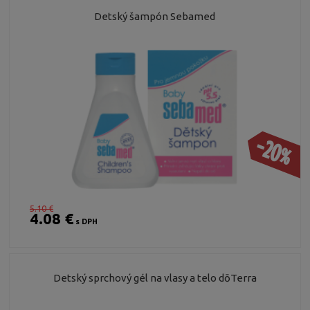
Detský šampón Sebamed
-20%
5.10 €
4.08 €
s DPH
Detský sprchový gél na vlasy a telo dōTerra