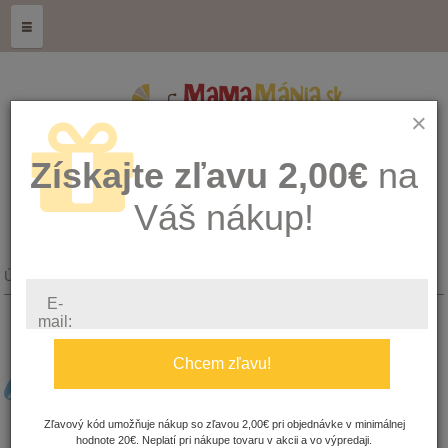
≡
×
Získajte zľavu 2,00€
na
Váš nákup!
Úvod
Kŕmenie, hygiena a zdravie
Detská kozmetika
E-
mail:
DETSKÁ KOZMETIKA
Chcem zľavu!
Zľavový kód umožňuje nákup so zľavou 2,00€ pri objednávke v minimálnej
hodnote 20€. Neplatí pri nákupe tovaru v akcii a vo výpredaji.