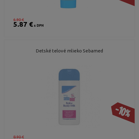
6.90 €
5.87 €
s DPH
Detské telové mlieko Sebamed
-10%
8.90 €