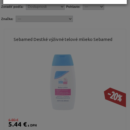
Zoradiť podľa:
Pohlavie:
Značka:
Sebamed Destké výživné telové mlieko Sebamed
-20%
6.80 €
5.44 €
s DPH