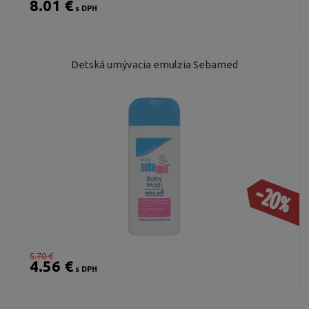
8.01 €
s DPH
Detská umývacia emulzia Sebamed
-20%
5.70 €
4.56 €
s DPH