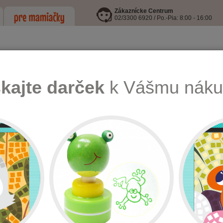
Zákaznícke Centrum
02/3300 6920 / Po.-Pia: 8:00 - 16:00
skajte darček
k Vášmu náku
LEJE
I9 INFORMOVANÁ FĽAŠA
HRAČKY
KŔMENIE, HYGIENA A
Á FĽAŠA
 INFORMOVANÁ FĽAŠA