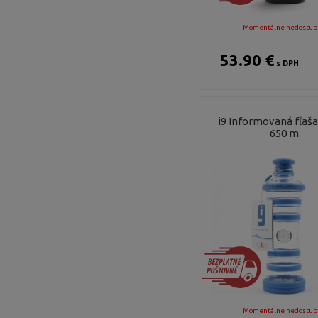
Momentálne nedostup
53.90 €
s DPH
i9 Informovaná fľaš
650 m
Momentálne nedostup