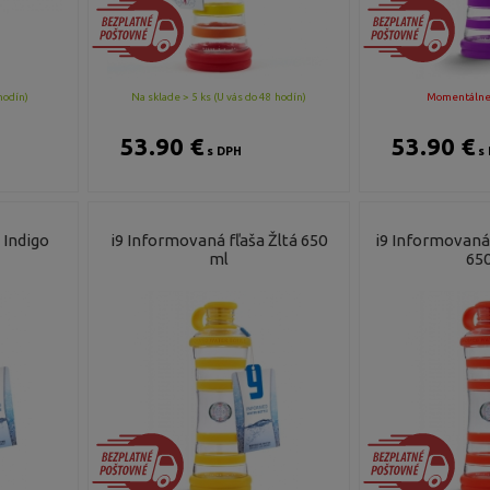
hodín)
Na sklade > 5 ks (U vás do 48 hodín)
Momentálne
53.90 €
53.90 €
s DPH
s 
 Indigo
i9 Informovaná fľaša Žltá 650
i9 Informovaná
ml
650