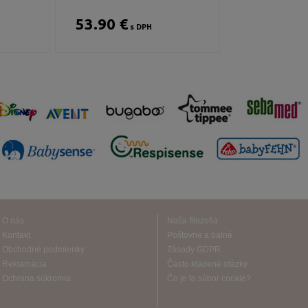
53.90 €
s DPH
O nás
Naša filozofia
Kontakt
Poštovné a balné
Obchodné podmienky
Zásady GDPR
Reklamácia
Často kladené otázky
Ochrana súkromia
Čo je to súbor cookie?