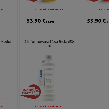
né
Momentálne nedostupné
Momentálne
53.90 €
53.90 €
s DPH
s 
a Modrá
i9 Informovaná fľaša Biela 650
ml
né
Momentálne nedostupné