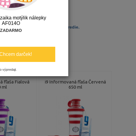
aša - ďalšie informácie
zaika motýlik nálepky
AF014O
lu, zároveň šetríte životné prostredie.
ZADARMO
 aspoň málo. — Sydney Smith
Chcem darček!
o výpredaji.
 fľaša Fialová
i9 Informovaná fľaša Červená
 ml
650 ml