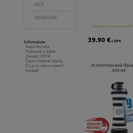
AKCIE
ODPORÚČAME
Na sklade 3-5 ks (U vás do 48 
39.90 €
s DPH
Informácie
Naša filozofia
Poštovné a balné
Zásady GDPR
Často kladené otázky
i9 Informovaná fľaša
Čo je to súbor cookie?
650 ml
Kontakt