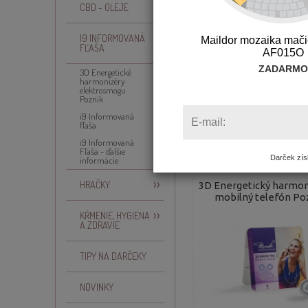
CBD - OLEJE
3D Energetické harmonizér
I9 INFORMOVANÁ
Maildor mozaika mači
FĽAŠA
AF015O
Používaním
ZADARMO
3D Energetické
harmonizéry
elektrosmogu
Poznik
i9 Informovaná
E-mail:
fľaša
Zoradiť podľa:
i9 Informovaná
Fľaša - ďalšie
Darček získ
informácie
HRAČKY
3D Energetický harmon
mobilný telefón Po
KŔMENIE, HYGIENA
A ZDRAVIE
TIPY NA DARČEKY
NOVINKY