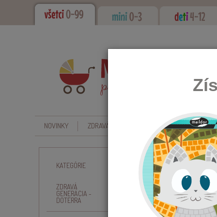
Zí
NOVINKY
ZDRAVÁ GENERÁCIA - DOTERRA
CBD - O
Úvod
i9 INFORMOVAN
KATEGÓRIE
ZDRAVÁ
I9
GENERÁCIA -
DOTERRA