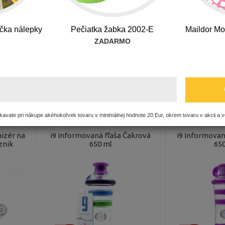
y elektrosmogu Poznik
i9 Informovaná fľaša
i9 Informovaná Fľ
čka nálepky
Pečiatka žabka 2002-E
Maildor Mo
ZADARMO
 i9 informovanej fľaše urobíte prvý krok k zdravému životnému štý
Najväčšia zo všetkých chýb je nerobiť nič, keď môžeme vykonať
Pohlavie:
Značka:
avate pri nákupe akéhokoľvek tovaru v minimálnej hodnote 20 Eur, okrem tovaru v akcii a v
izér na
i9 Informovaná fľaša Čakrová
i9 Informovaná
znik
650 ml
650