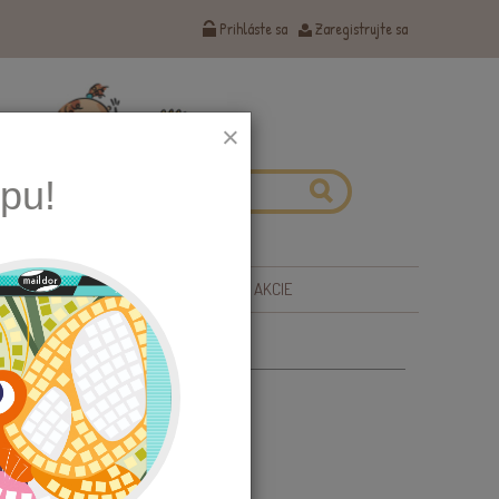
Prihláste sa
Zaregistrujte sa
×
pu!
 ZDRAVIE
TIPY NA DARČEKY
AKCIE