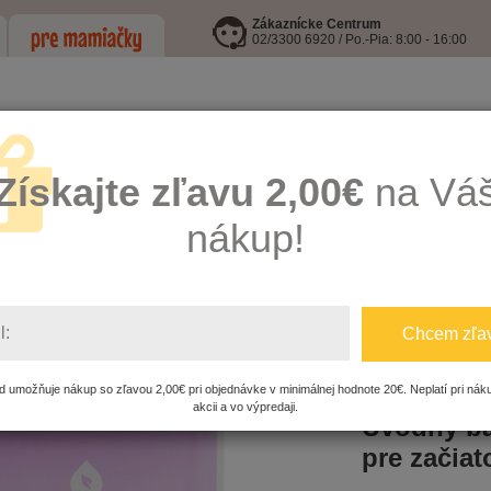
Zákaznícke Centrum
02/3300 6920 / Po.-Pia: 8:00 - 16:00
Získajte zľavu 2,00€
na Vá
nákup!
LEJE
I9 INFORMOVANÁ FĽAŠA
HRAČKY
KŔMENIE, HYGIENA A
l:
Chcem zľa
IA - doTerra
Samostatné esenciálne oleje
Úvodný balík esenciá
 umožňuje nákup so zľavou 2,00€ pri objednávke v minimálnej hodnote 20€. Neplatí pri nák
akcii a vo výpredaji.
Úvodný bal
pre začiat