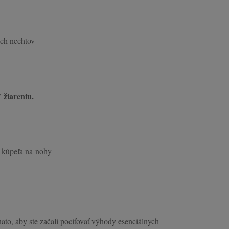
ich nechtov
 žiareniu.
o kúpeľa na nohy
ato, aby ste začali pociťovať výhody esenciálnych