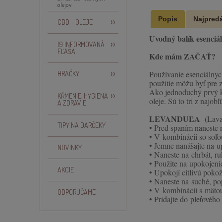
olejov
Popis
Najpredá
CBD - OLEJE
Uvodný balík esenciál
I9 INFORMOVANÁ
FĽAŠA
Kde mám ZAČAŤ?
Používanie esenciálnyc
HRAČKY
použitie môžu byť pre 
Ako jednoduchý prvý kr
KŔMENIE, HYGIENA
oleje. Sú to tri z najo
A ZDRAVIE
LEVANDUĽA
(Lavan
TIPY NA DARČEKY
• Pred spaním naneste 
• V kombinácii so soľo
• Jemne nanášajte na u
NOVINKY
• Naneste na chrbát, r
• Použite na upokojenie
AKCIE
• Upokojí citlivú poko
• Naneste na suché, p
• V kombinácii s mäto
ODPORÚČAME
• Pridajte do pleťového