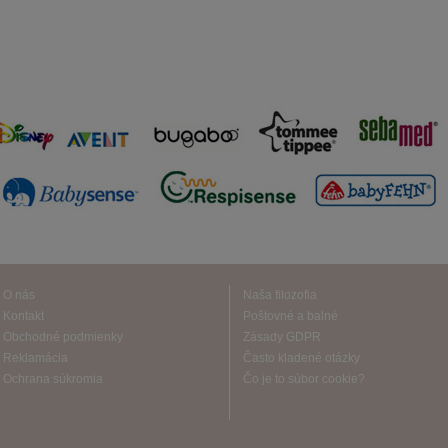
O nás
Naša filozofia
Kontakt
Poštovné a balné
Obchodné podmienky
Zásady GDPR
Reklamácia
Často kladené otázky
Ochrana súkromia
Čo je to súbor cookie?