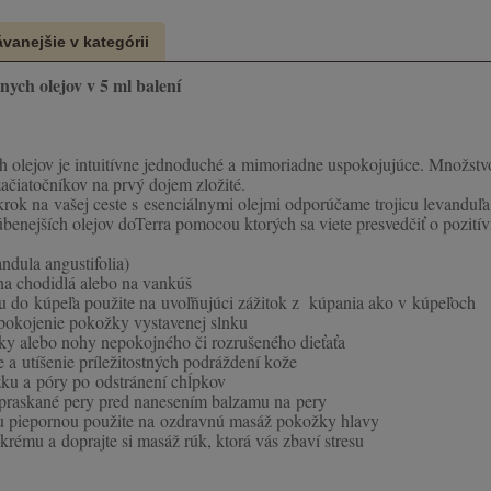
vanejšie v kategórii
nych olejov v 5 ml balení
h olejov je intuitívne jednoduché a mimoriadne uspokojujúce. Množstv
začiatočníkov na prvý dojem zložité.
ok na vašej ceste s esenciálnymi olejmi odporúčame trojicu levanduľa,
bľúbenejších olejov doTerra pomocou ktorých sa viete presvedčiť o pozit
dula angustifolia)
na chodidlá alebo na vankúš
u do kúpeľa použite na uvoľňujúci zážitok z kúpania ako v kúpeľoch
pokojenie pokožky vystavenej slnku
uky alebo nohy nepokojného či rozrušeného dieťaťa
 a utíšenie príležitostných podráždení kože
žku a póry po odstránení chĺpkov
opraskané pery pred nanesením balzamu na pery
u piepornou použite na ozdravnú masáž pokožky hlavy
 krému a doprajte si masáž rúk, ktorá vás zbaví stresu