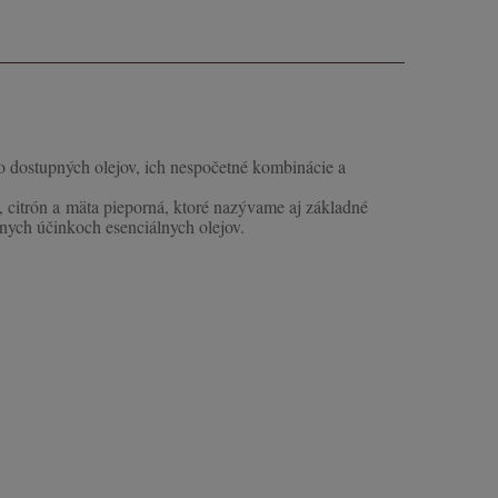
o dostupných olejov, ich nespočetné kombinácie a
 citrón a mäta pieporná, ktoré nazývame aj základné
ívnych účinkoch esenciálnych olejov.