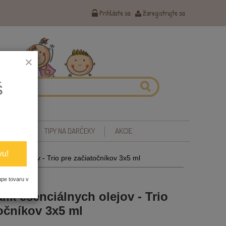
Prihláste sa
Zaregistrujte sa
×
š
 ZDRAVIE
TIPY NA DARČEKY
AKCIE
vu!
lnych olejov - Trio pre začiatočníkov 3x5 ml
upe tovaru v
ík esenciálnych olejov - Trio
očníkov 3x5 ml