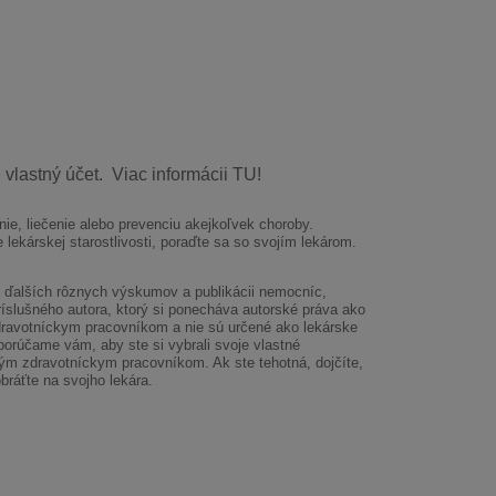
e vlastný účet. Viac informácii TU!
nie, liečenie alebo prevenciu akejkoľvek choroby.
 lekárskej starostlivosti, poraďte sa so svojím lekárom.
a ďalších rôznych výskumov a publikácii nemocníc,
íslušného autora, ktorý si ponecháva autorské práva ako
zdravotníckym pracovníkom a nie sú určené ako lekárske
porúčame vám, aby ste si vybrali svoje vlastné
aným zdravotníckym pracovníkom. Ak ste tehotná, dojčíte,
bráťte na svojho lekára.