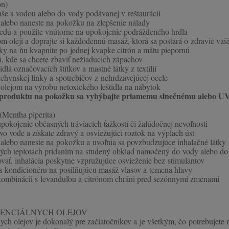
on)
ľaše s vodou alebo do vody podávanej v reštaurácii
 alebo naneste na pokožku na zlepšenie nálady
medu a použite vnútorne na upokojenie podráždeného hrdla
m oleji a doprajte si každodennú masáž, ktorá sa postará o zdravie vaš
fky na ňu kvapnite po jednej kvapke citrón a mätu piepornú
i, kde sa chcete zbaviť nežiaducich zápachov
idlá označovacích štítkov a mastné látky z textílií
uchynskej linky a spotrebičov z nehrdzavejúcej ocele
 olejom na výrobu netoxického leštidla na nábytok
i produktu na pokožku sa vyhýbajte priamemu slnečnému alebo UV
Mentha piperita)
pokojenie občasných tráviacich ťažkostí či žalúdočnej nevoľnosti
vo vode a získate zdravý a osviežujúci roztok na výplach úst
 alebo naneste na pokožku a uvoľnia sa povzbudzujúce inhalačné látky
okých teplotách pridaním na studený obklad namočený do vody alebo d
ovať, inhalácia poskytne vzpružujúce osvieženie bez stimulantov
a kondicionéru na posilňujúcu masáž vlasov a temena hlavy
 kombinácii s levanduľou a citrónom chráni pred sezónnymi zmenami
SENCIÁLNYCH OLEJOV
ch olejov je dokonalý pre začiatočníkov a je všetkým, čo potrebujete n