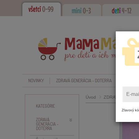
NOVINKY
ZDRAVÁ GENERÁCIA - DOTERRA
CBD - O
E-mai
Úvod
ZDRAVÁ GENERÁC
KATEGÓRIE
Zľavový kód
ZDRAVÁ
GENERÁCIA -
DOTERRA