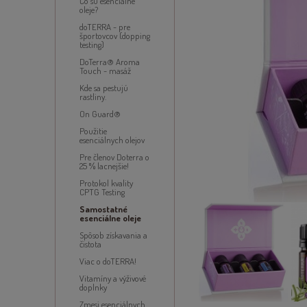
Čo sú esenciálne
oleje?
doTERRA - pre
športovcov (dopping
testing)
DoTerra® Aroma
Touch - masáž
Kde sa pestujú
rastliny.
On Guard®
Použitie
esenciálnych olejov
Pre členov Doterra o
25 % lacnejšie!
Protokol kvality
CPTG Testing
Samostatné
esenciálne oleje
Spôsob získavania a
čistota
Viac o doTERRA!
Vitamíny a výživové
doplnky
Zmesi esenciálnych