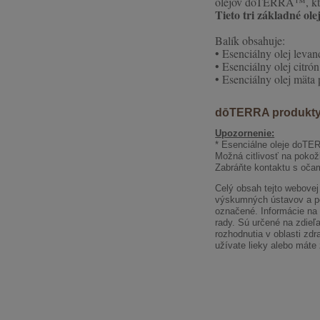
olejov dōTERRA™, kto
Tieto tri základné ol
Balík obsahuje:
• Esenciálny olej levand
• Esenciálny olej citrón
• Esenciálny olej mäta 
dōTERRA produkty
Upozornenie:
* Esenciálne oleje doTER
Možná citlivosť na pokožk
Zabráňte kontaktu s očam
Celý obsah tejto webovej
výskumných ústavov a pod
označené. Informácie na 
rady. Sú určené na zdieľ
rozhodnutia v oblasti zd
užívate lieky alebo máte