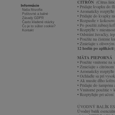
CITRÓN
(Citrus lim
Informácie
• Pridajte kvapku do f
Naša filozofia
• Aromaticky rozptýľte
Poštovné a balné
• Pridajte do kvapky 
Zásady GDPR
• Rozpusťte v kokosovo
Často kladené otázky
• Po použití zubnej ke
Čo je to súbor cookie?
• Rozptýľte v miestnost
Kontakt
• Odstráni žuvačky, lep
• Použite na čistenie k
• Zmiešajte s olivovým
12 hodín po aplikáci
MÄTA PIEPORNÁ
(
• Použite vnútorne na u
• Zmiešajte s citrónom 
• Aromaticky rozptýľte
• Ochlaďte sa pri vys
• Ak musíte dlho šofér
• Pridajte do šampónu 
• Vnútorné použitie v
• Rozptyľujte pri učení
ÚVODNÝ BALÍK E
Úvodný balík esenciálny