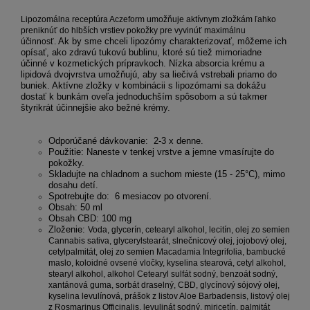
Lipozomálna receptúra ​​Aczeform umožňuje aktívnym zložkám ľahko
preniknúť do hlbších vrstiev pokožky pre vyvinúť maximálnu
účinnosť.
Ak by sme chceli lipozómy charakterizovať, môžeme ich
opísať, ako zdravú tukovú bublinu,
ktoré sú tiež mimoriadne
účinné v kozmetických prípravkoch. Nízka absorcia krému a
lipidová dvojvrstva umožňujú, aby sa liečivá vstrebali priamo do
buniek. Aktívne zložky v kombinácii s lipozómami sa dokážu
dostať k bunkám oveľa jednoduchším spôsobom a sú takmer
štyrikrát účinnejšie ako bežné krémy.
Odporúčané dávkovanie: 2-3 x denne.
Použitie: Naneste v tenkej vrstve a jemne vmasírujte do
pokožky.
Skladujte na chladnom a suchom mieste (15 - 25°C), mimo
dosahu detí.
Spotrebujte do: 6 mesiacov po otvorení.
Obsah: 50 ml
Obsah CBD: 100 mg
Zloženie:
Voda, glycerín, cetearyl alkohol, lecitín, olej zo semien
Cannabis sativa, glycerylstearát, slnečnicový olej, jojobový olej,
cetylpalmitát, olej zo semien Macadamia Integrifolia, bambucké
maslo, koloidné ovsené vločky, kyselina stearová, cetyl alkohol,
stearyl alkohol, alkohol Cetearyl sulfát sodný, benzoát sodný,
xantánová guma, sorbát draselný, CBD, glycínový sójový olej,
kyselina levulínová, prášok z listov Aloe Barbadensis, listový olej
z Rosmarinus Officinalis, levulinát sodný, miricetín, palmitát