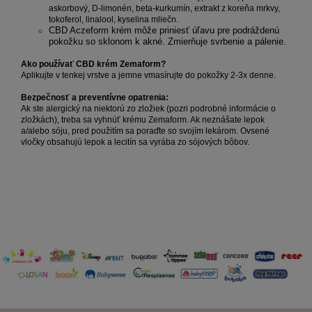
askorbový, D-limonén, beta-kurkumín, extrakt z koreňa mrkvy,
tokoferol, linalool, kyselina mliečn.
CBD Aczeform krém môže priniesť úľavu pre podráždenú
pokožku so sklonom k ​​akné. Zmierňuje svrbenie a pálenie.
Ako používať CBD krém Zemaform?
Aplikujte v tenkej vrstve a jemne vmasírujte do pokožky 2-3x denne.
Bezpečnosť a preventívne opatrenia:
Ak ste alergický na niektorú zo zložiek (pozri podrobné informácie o
zložkách), treba sa vyhnúť krému Zemaform. Ak neznášate lepok
a/alebo sóju, pred použitím sa poraďte so svojím lekárom. Ovsené
vločky obsahujú lepok a lecitín sa vyrába zo sójových bôbov.