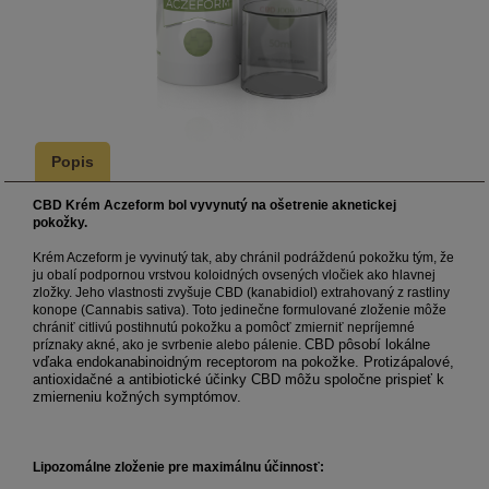
Popis
CBD Krém Aczeform bol vyvynutý na ošetrenie aknetickej
pokožky.
Krém Aczeform je vyvinutý tak, aby chránil podráždenú pokožku tým, že
ju obalí podpornou vrstvou koloidných ovsených vločiek ako hlavnej
zložky. Jeho vlastnosti zvyšuje CBD (kanabidiol) extrahovaný z rastliny
konope (Cannabis sativa). Toto jedinečne formulované zloženie môže
chrániť citlivú postihnutú pokožku a pomôcť zmierniť nepríjemné
príznaky akné, ako je svrbenie alebo pálenie.
CBD pôsobí lokálne
vďaka endokanabinoidným receptorom na pokožke. Protizápalové,
antioxidačné a antibiotické účinky CBD môžu spoločne prispieť k
zmierneniu kožných symptómov.
Lipozomálne zloženie pre maximálnu účinnosť: