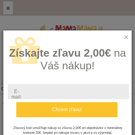
≡
×
Získajte zľavu 2,00€
na
Váš nákup!
Úvod
CBD - Oleje
CBD - Kozmetika
CBD Krém Aczeform 50 ml MA040005
E-
mail:
CBD Krém Aczeform 50 ml
Chcem zľavu!
Množstvo:
Zľavový kód umožňuje nákup so zľavou 2,00€ pri objednávke v minimálnej
Dostupnosť:
hodnote 20€. Neplatí pri nákupe tovaru v akcii a vo výpredaji.