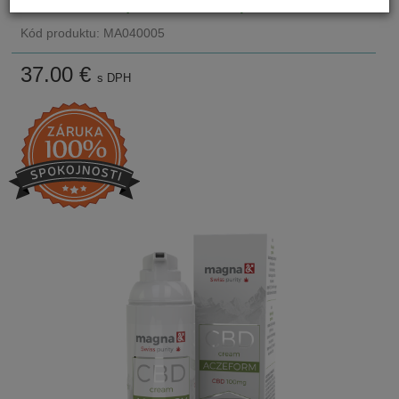
Na sklade 1-2 ks (U vás do 48 hodín)
Kód produktu: MA040005
37.00
€
s DPH