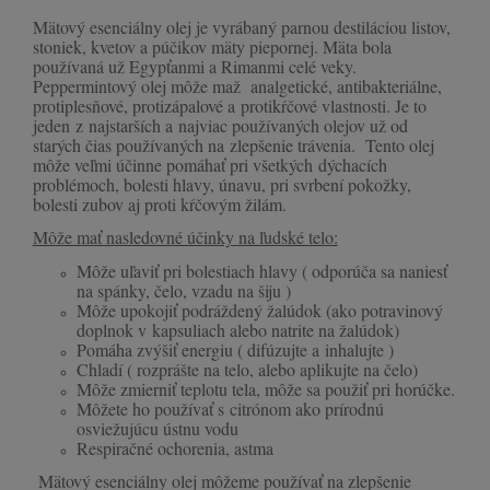
Mätový esenciálny olej je vyrábaný parnou destiláciou listov,
stoniek, kvetov a púčikov mäty piepornej. Mäta bola
používaná už Egypťanmi a Rimanmi celé veky.
Peppermintový olej môže maž analgetické, antibakteriálne,
protiplesňové, protizápalové a protikŕčové vlastnosti. Je to
jeden z najstarších a najviac používaných olejov už od
starých čias používaných na zlepšenie trávenia. Tento olej
môže veľmi účinne pomáhať pri všetkých dýchacích
problémoch, bolesti hlavy, únavu, pri svrbení pokožky,
bolesti zubov aj proti kŕčovým žilám.
Môže mať nasledovné účinky na ľudské telo:
Môže uľaviť pri bolestiach hlavy ( odporúča sa naniesť
na spánky, čelo, vzadu na šiju )
Môže upokojiť podráždený žalúdok (ako potravinový
doplnok v kapsuliach alebo natrite na žalúdok)
Pomáha zvýšiť energiu ( difúzujte a inhalujte )
Chladí ( rozprášte na telo, alebo aplikujte na čelo)
Môže zmierniť teplotu tela, môže sa použiť pri horúčke.
Môžete ho používať s citrónom ako prírodnú
osviežujúcu ústnu vodu
Respiračné ochorenia, astma
Mätový esenciálny olej môžeme používať na zlepšenie