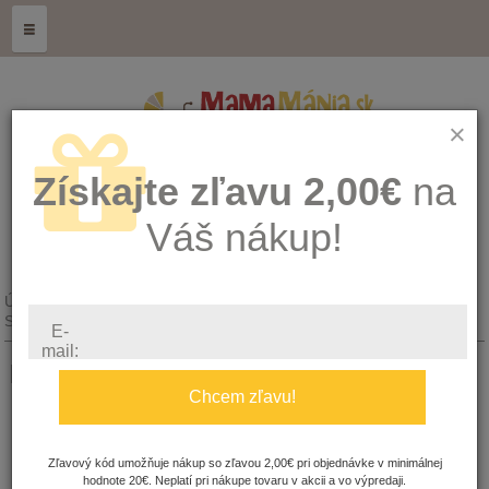
≡
×
Získajte zľavu 2,00€
na
Váš nákup!
Úvod
ZDRAVÁ GENERÁCIA - doTerra
Samostatné esenciálne oleje
Mäta (Peppermint) 15 ml
E-
mail:
Mäta (Peppermint) 15 ml
Chcem zľavu!
Množstvo:
Zľavový kód umožňuje nákup so zľavou 2,00€ pri objednávke v minimálnej
Dostupnosť:
hodnote 20€. Neplatí pri nákupe tovaru v akcii a vo výpredaji.