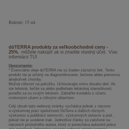
Balenie: 15 ml
dōTERRA produkty za veľkoobchodné ceny -
25%
, môžete nakúpiť ak si zriadite vlastný účet. Viac
informácii TU!
Upozornenie:
* Esenciálne oleje doTERRA nie sú žiaden zázračný liek. Tento
produkt nie je určený na diagnostikovanie, liečenie alebo prevenciu
akejkoľvek choroby.
Možná citlivosť na pokožku. Uchovávajte mimo dosahu detí. Ak
ste tehotná, liečite sa alebo podliehate lekárskej starostlivosti,
poraďte sa so svojím lekárom. Zabráňte kontaktu s očami,
vnútornými ušami a citlivými oblasťami.
Celý obsah tejto webovej stránky vychádza jednak z názorov
a výskumnej práci spoločnosti DoTerra a ďalších rôznych
výskumov a publikácii nemocníc, výskumných ústavov a pod.,
pokiaľ nie je uvedené inak. Jednotlivé články sú založené na
názoroch príslušného autora, ktorý si ponecháva autorské práva