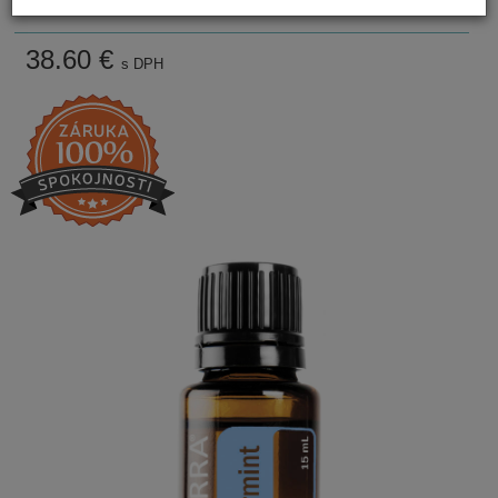
Posielame do 3 až 5 dní
38.60
€
s DPH