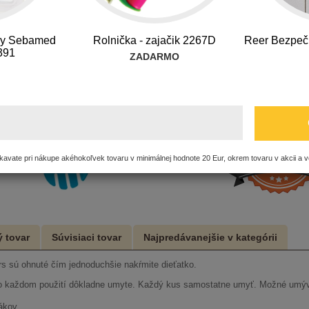
Dostupnosť:
Na sklade 1-2 
ery Sebamed
Rolnička - zajačik 2267D
Reer Bezpeč
391
ZADARMO
Kód produktu: 
7.00
€
s DP
avate pri nákupe akéhokoľvek tovaru v minimálnej hodnote 20 Eur, okrem tovaru v akcii a v
 tovar
Súvisiaci tovar
Najpredávanejšie v kategórii
rs sú ohnuté čím jednoduchšie nakŕmite dieťatko.
po každom použití dôkladne umyte. Každý kus samostatne umyť. Možné u
vákov