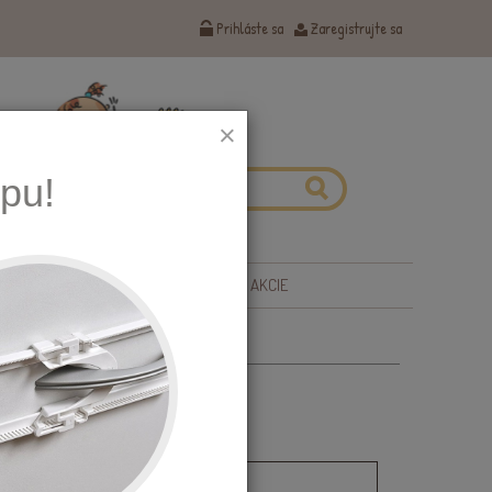
Prihláste sa
Zaregistrujte sa
×
pu!
 ZDRAVIE
TIPY NA DARČEKY
AKCIE
n 100249
a a vidlička Boon