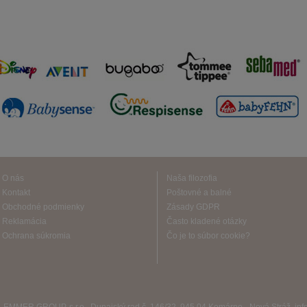
O nás
Naša filozofia
Kontakt
Poštovné a balné
Obchodné podmienky
Zásady GDPR
Reklamácia
Často kladené otázky
Ochrana súkromia
Čo je to súbor cookie?
EMMER GROUP, s.r.o., Dunajský rad č. 146/32, 945 04 Komárno - Nová Stráž, 