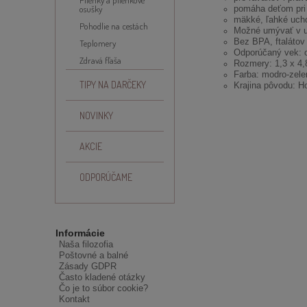
osušky
pomáha deťom pri 
mäkké, ľahké uch
Pohodlie na cestách
Možné umývať v 
Bez BPA, ftaláto
Teplomery
Odporúčaný vek: 
Zdravá fľaša
Rozmery: 1,3 x 4,
Farba: modro-zele
TIPY NA DARČEKY
Krajina pôvodu: H
NOVINKY
AKCIE
ODPORÚČAME
Informácie
Naša filozofia
Poštovné a balné
Zásady GDPR
Často kladené otázky
Čo je to súbor cookie?
Kontakt