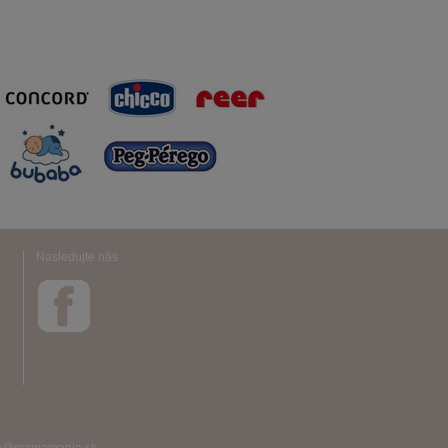
Nasledujte nás
info@mamamania.sk