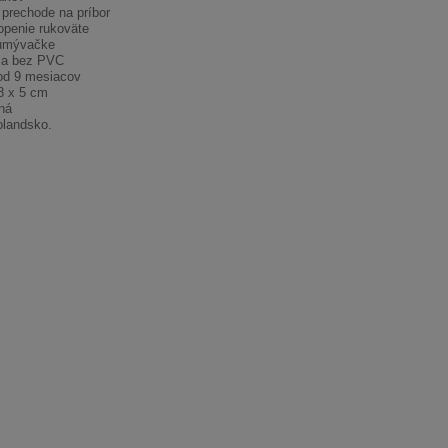
prechode na príbor
openie rukoväte
umývačke
v a bez PVC
od 9 mesiacov
8 x 5 cm
ná
olandsko.