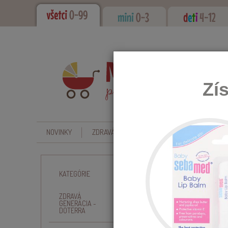
Zí
NOVINKY
ZDRAVÁ GENERÁCIA - DOTERRA
CBD - O
Úvod
Kŕmenie, hygiena 
KATEGÓRIE
ZDRAVÁ
GENERÁCIA -
DOTERRA