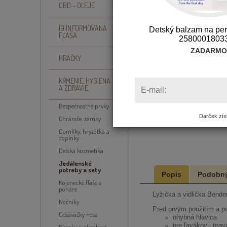
CBD - OLEJE
I9 INFORMOVANÁ
Detský balzam na p
FĽAŠA
2580001803
ZADARMO
HRAČKY
KŔMENIE, HYGIENA
A ZDRAVIE
E-mail:
Bezpečnostné prvky
Darček získ
Chrániče, zámky
Cumlíky, hryzátka a
doplnky
Detská kozmetika
Jedálenské
potreby a sety
Popis
Podobný
Kojenecké fľaše a
poháre
Lyžička a vidlička Bende
Nočníky
Pred prvým použitím a 
Odsávačky nosa
ohybná hlavica
pre ľavákov i pra
Plienky a plienkové