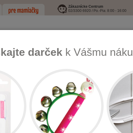
Zákaznícke Centrum
02/3300 6920 / Po.-Pia: 8:00 - 16:00
skajte darček
k Vášmu náku
LEJE
I9 INFORMOVANÁ FĽAŠA
HRAČKY
KŔMENIE, HYGIENA A
a zdravie
Jedálenské potreby a sety
Set lyžička a vidlička Boo
Set lyžičk
Množstvo: