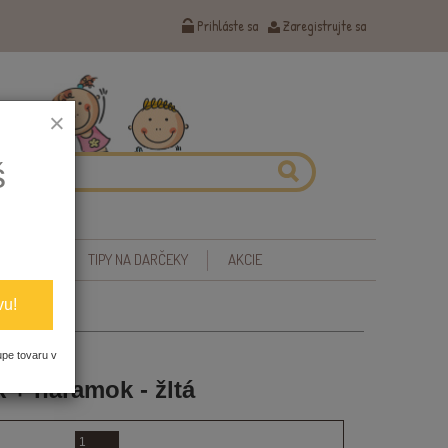
Prihláste sa
Zaregistrujte sa
×
š
 ZDRAVIE
TIPY NA DARČEKY
AKCIE
vu!
upe tovaru v
 + náramok - žltá