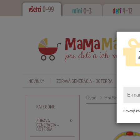
NOVINKY
ZDRAVÁ GENERÁCIA - DOTERRA
CBD - O
E-mai
Úvod
Hračky
Hračky
KATEGÓRIE
Zľavový kód
ZDRAVÁ
GENERÁCIA -
DOTERRA