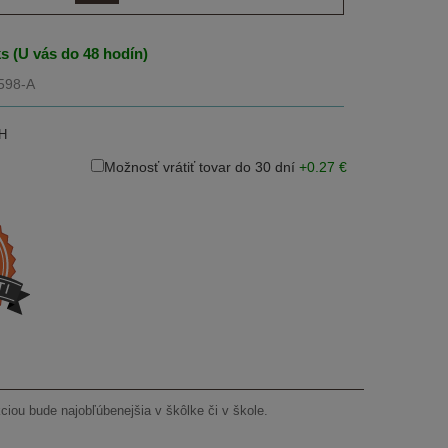
ks (U vás do 48 hodín)
3598-A
H
Možnosť vrátiť tovar do 30 dní
+0.27 €
ciou bude najobľúbenejšia v škôlke či v škole.