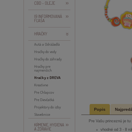
CBD - OLEJE
I9 INFORMOVANÁ
FĽAŠA
HRAČKY
Autá a Odrážadlá
Hračky do vody
Hračky do záhrady
Hračky pre
najmenších
Hračky z DREVA
Kreatívne
Pre Chlapcov
Pre Dievčatká
Projektory do izby
Popis
Najpredá
Stavebnice
Pre Vašu princeznú je tu 
KŔMENIE, HYGIENA
A ZDRAVIE
vhodné od 3 - 8 r