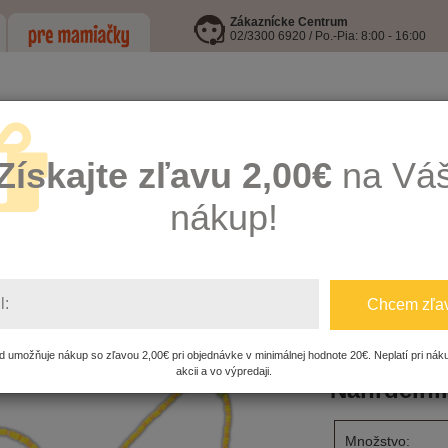
Zákaznícke Centrum
02/3300 6920 / Po.-Pia: 8:00 - 16:00
Získajte zľavu 2,00€
na Vá
nákup!
LEJE
I9 INFORMOVANÁ FĽAŠA
HRAČKY
KŔMENIE, HYGIENA A
l:
Chcem zľa
 z DREVA
Náhrdelník + náramok - žltá 3598-A
 umožňuje nákup so zľavou 2,00€ pri objednávke v minimálnej hodnote 20€. Neplatí pri nák
akcii a vo výpredaji.
Náhrdelník
Množstvo: