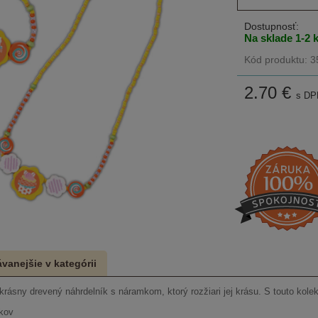
Dostupnosť:
Na sklade 1-2 
Kód produktu: 
2.70
€
s DP
vanejšie v kategórii
krásny drevený náhrdelník s náramkom, ktorý rozžiari jej krásu. S touto kolek
okov