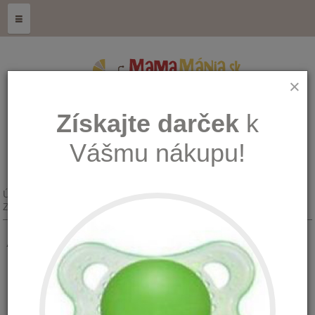
≡
×
Získajte darček
k
Vášmu nákupu!
Úvod
ZDRAVÁ GENERÁCIA - doTerra
Zmesi esenciálnych olejov
Adaptiv - Upokojujúca zmes 15 ml
Adaptiv - Upokojujúca zmes 15 ml
Množstvo:
Dostupnosť: