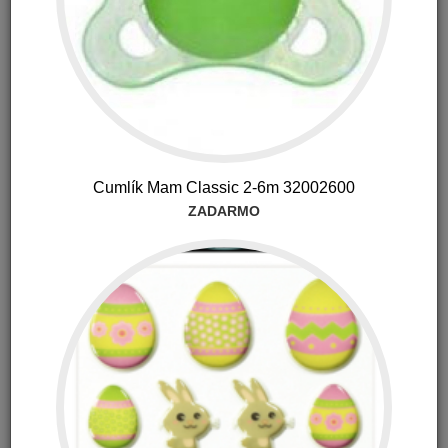
Na sklade 1-2 ks (U vás do 48 hodín)
68.60
€
s DPH
Cumlík Mam Classic 2-6m 32002600
ZADARMO