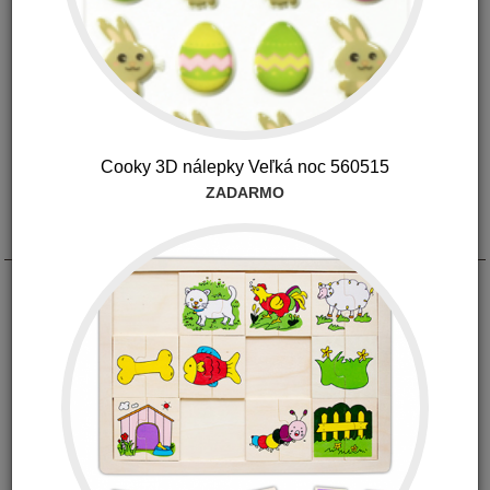
Cooky 3D nálepky Veľká noc 560515
ZADARMO
Popis
Zmes Adaptiv pomáha pri úzkostných stavoch Keď máte
pocit, že potrebujete upokojujúcu vzpruhu, vaším riešením je
Adaptiv. Majte zmes Adaptiv poruke, aby vám pomohla
upokojiť sa v novom prostredí alebo situáciách.
Levanduľa, magnólia, neroli a ambrovník majú upokojujúce
účinky a divoký pomaranč a mäta klasnatá povzbudzujú a
povznášajú. Okrem toho kopaiva a rozmarín pomáhajú pri
upokojiť vystupňované emócie.
Ak sa cítite unavený alebo nepokojný, nerozhodný alebo
podráždený, zmes Adaptiv je nástroj, ktorý dokáže pomôcť
telu a mysli zostať v rovnováhe.