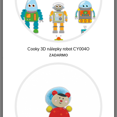
Dostupnosť:
Na sklade 1-2 ks (U vás do 48 hodín)
Kód produktu: 66691900
5.99
€
s DPH
Cooky 3D nálepky robot CY004O
ZADARMO