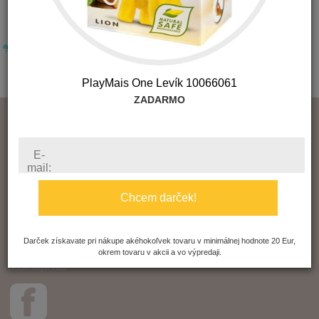
PlayMais One Levík 10066061
ZADARMO
O nás
Kontakt
Obchodné podmienky
E-
Reklamácia
mail:
Ochrana súkromia
Naša filozofia
Chcem darček!
Poštovné a balné
Zásady GDPR
Často kladené otázky
Darček získavate pri nákupe akéhokoľvek tovaru v minimálnej hodnote 20 Eur,
okrem tovaru v akcii a vo výpredaji.
Čo je to súbor cookie?
Nasledujte nás