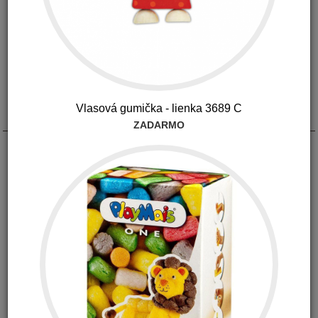
Vlasová gumička - lienka 3689 C
Popis
ZADARMO
Trojdielny príbor 6+
špeciálne tvarovaný pre malé detské ústa
bezpečný dizajn vhodný pre pravákov i ľavákov
od 6 mesiacov
farba: ružová
Nožík z bezpečnou čepeľou
Lyžička s jemne špicatými zúbkami
Nešmykľavé držadlá - jednoduché držanie
bez bisfenolu A
foto: ilustračné