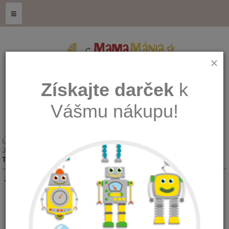
≡
×
Získajte darček
k
Vášmu nákupu!
Úvod
Kŕmenie, hygiena a zdravie
Jedálenské potreby a sety
Trojdielny príbor MAM 6+ 66691900
Trojdielny príbor MAM 6+
Množstvo: