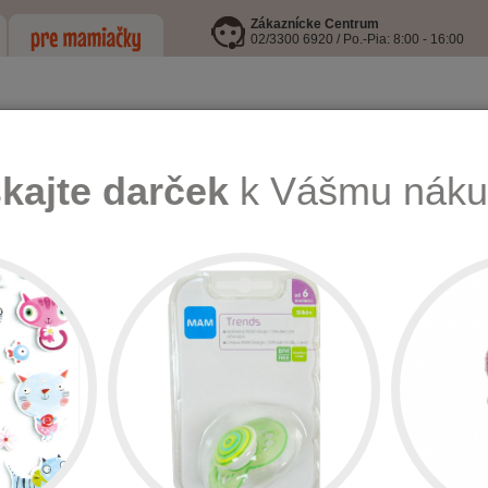
Zákaznícke Centrum
02/3300 6920 / Po.-Pia: 8:00 - 16:00
skajte darček
k Vášmu náku
LEJE
I9 INFORMOVANÁ FĽAŠA
HRAČKY
KŔMENIE, HYGIENA A
a zdravie
Pohodlie na cestách
Reer Clona na kočík sivá 8411.8
Reer Clona
Množstvo: