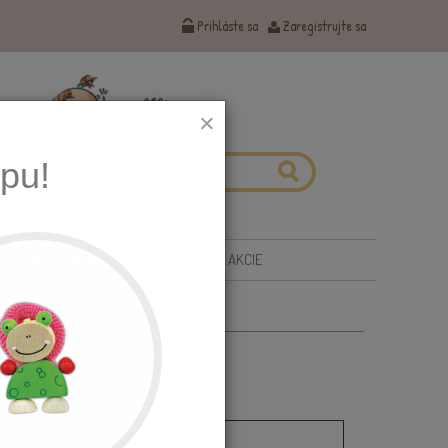
Prihláste sa
Zaregistrujte sa
×
pu!
 ZDRAVIE
TIPY NA DARČEKY
AKCIE
 na kočík sivá