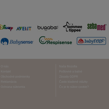
O nás
Naša filozofia
Kontakt
Poštovné a balné
Obchodné podmienky
Zásady GDPR
Reklamácia
Často kladené otázky
Ochrana súkromia
Čo je to súbor cookie?