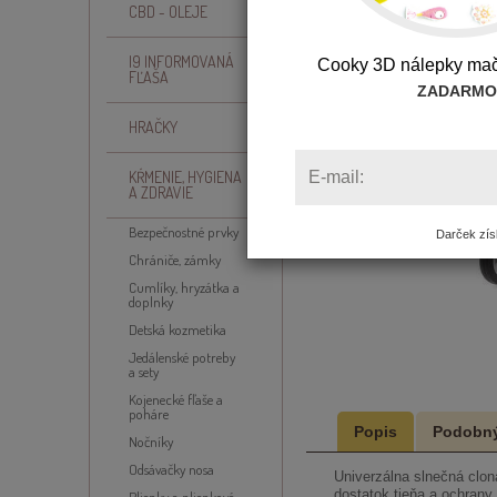
CBD - OLEJE
I9 INFORMOVANÁ
Cooky 3D nálepky ma
FĽAŠA
ZADARMO
HRAČKY
KŔMENIE, HYGIENA
E-mail:
A ZDRAVIE
Bezpečnostné prvky
Darček získ
Chrániče, zámky
Cumlíky, hryzátka a
doplnky
Detská kozmetika
Jedálenské potreby
a sety
Kojenecké fľaše a
poháre
Popis
Podobný
Nočníky
Odsávačky nosa
Univerzálna slnečná clo
dostatok tieňa a ochran
Plienky a plienkové