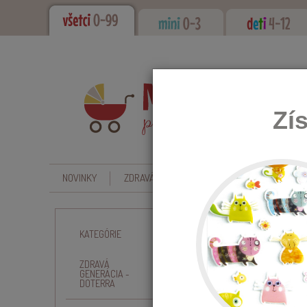
Zí
NOVINKY
ZDRAVÁ GENERÁCIA - DOTERRA
CBD - O
Úvod
Kŕmenie, hygiena 
KATEGÓRIE
ZDRAVÁ
GENERÁCIA -
DOTERRA