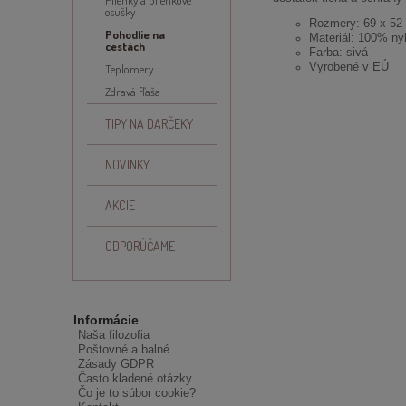
osušky
Rozmery: 69 x 52
Pohodlie na
Materiál: 100% ny
cestách
Farba: sivá
Vyrobené v EÚ
Teplomery
Zdravá fľaša
TIPY NA DARČEKY
NOVINKY
AKCIE
ODPORÚČAME
Informácie
Naša filozofia
Poštovné a balné
Zásady GDPR
Často kladené otázky
Čo je to súbor cookie?