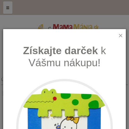
≡
×
Získajte darček
k
Vášmu nákupu!
Úvod
Hračky
Kreatívne
Pečiatka ježko 2003-C
Pečiatka ježko
Množstvo:
Dostupnosť:
Na sklade 3-5 ks (U vás do 48 hodín)