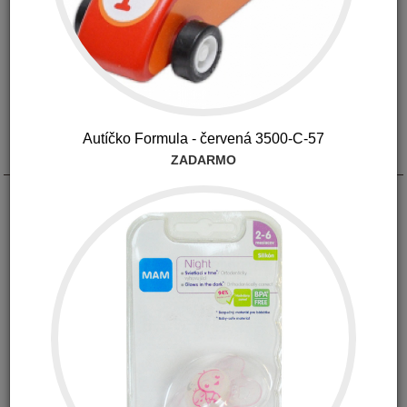
Autíčko Formula - červená 3500-C-57
Popis
ZADARMO
Fantastická zábava pre všetkých škôlkárov a školákov. Táto
detská pečiatka s motívom ježka je vyrobená z dreva, obrázok je
zelenej farby vďaka poduške, ktorá je súčasťou pečiatky.
Ježko je pripevnený k strunke.
odporúčané od 3 rokov
atrament je zo šiat ľahko vyprateľný
rozmery: 3,5 x 3,5 x 7 cm