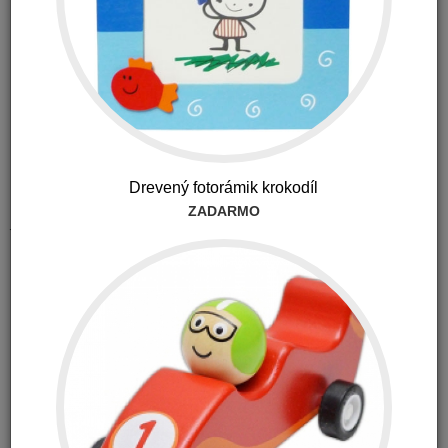
Kód produktu: 2003-C
1.30
€
s DPH
Možnosť vrátiť tovar do 30 dní
+0.13 €
Drevený fotorámik krokodíl
ZADARMO