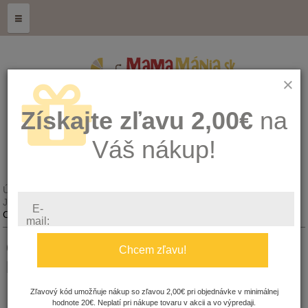
≡
×
Získajte zľavu 2,00€
na
Váš nákup!
Úvod
Kŕmenie, hygiena a zdravie
Jedálenské potreby a sety
E-
Cangaroo nepremokavý podbradník Macko C00113
mail:
Cangaroo nepremokavý podbradník
Chcem zľavu!
Macko
Zľavový kód umožňuje nákup so zľavou 2,00€ pri objednávke v minimálnej
Množstvo:
hodnote 20€. Neplatí pri nákupe tovaru v akcii a vo výpredaji.