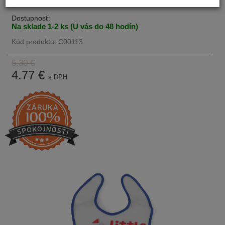
Dostupnosť:
Na sklade 1-2 ks (U vás do 48 hodín)
Kód produktu: C00113
5.30 €
4.77
€
s DPH