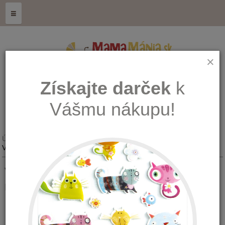
≡
×
Získajte darček
k
Vášmu nákupu!
Úvod
Hračky
Hračky z DREVA
Vilac drevená myška na zotrvačník - ružová V2053P
Vilac drevená myška na zotrvačník -
ružová
Množstvo: