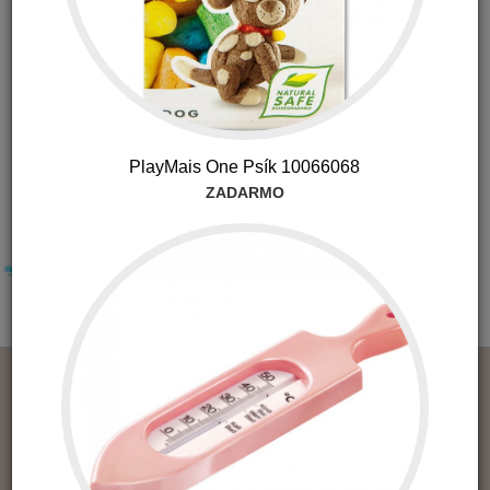
Milá hračka z dreva určite poteší každé ďieťa! Myška na
kolieskach, po natiahnutí vyštartuje!
vhodné pre deti od 3 rokov
materiál: drevo
farba: ružová
dlžka: 7 cm
PlayMais One Psík 10066068
ZADARMO
O nás
Kontakt
Obchodné podmienky
Reklamácia
Ochrana súkromia