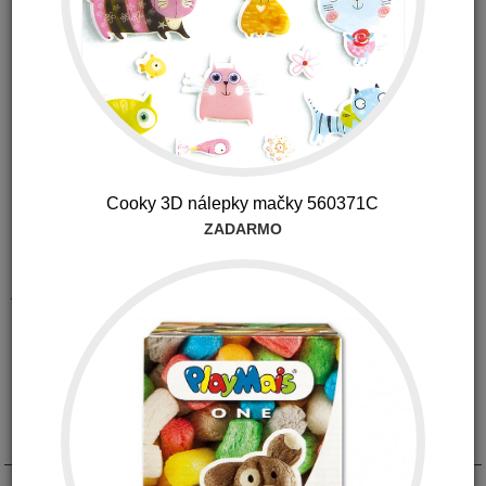
Dostupnosť:
Na sklade 1-2 ks (U vás do 48 hodín)
Kód produktu: V2053P
3.30
€
s DPH
Možnosť vrátiť tovar do 30 dní
+0.33 €
Cooky 3D nálepky mačky 560371C
ZADARMO
Popis