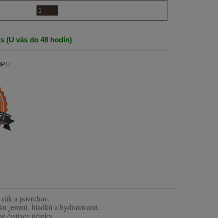
ks (U vás do 48 hodín)
DPH
 rúk a povrchov.
ku jemnú, hladkú a hydratovanú.
 čistiace účinky.