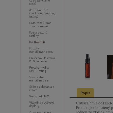
Čo sú esenciálne
oleje?
doTERRA - pre
športovcov (dopping
testing)
DoTerra® Aroma
Touch - masáž
Kde sa pestujú
rastliny.
On Guard®
Použitie
esenciálnych olejov
Pre členov Doterra o
25 % lacnejšie!
Protokol kvality
CPTG Testing
Samostatné
esenciálne oleje
Spôsob získavania a
čistota
Popis
Viac o doTERRA!
Čistiaca hmla dōTER
Vitamíny a výživové
doplnky
Produkt je obohatený p
Jednou zo zložiek hmly
Zmesi esenciálnych