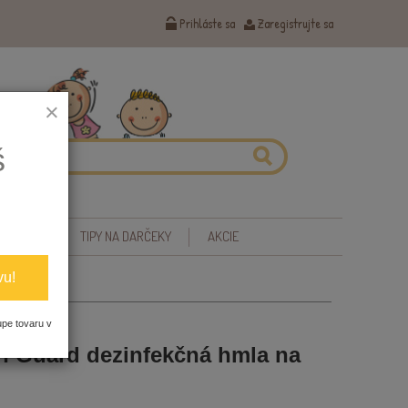
Prihláste sa
Zaregistrujte sa
×
š
 ZDRAVIE
TIPY NA DARČEKY
AKCIE
vu!
na ruky
upe tovaru v
n Guard dezinfekčná hmla na