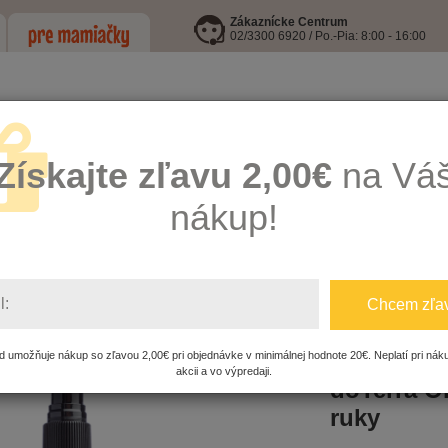
Zákaznícke Centrum
02/3300 6920 / Po.-Pia: 8:00 - 16:00
Získajte zľavu 2,00€
na Vá
nákup!
LEJE
I9 INFORMOVANÁ FĽAŠA
HRAČKY
KŔMENIE, HYGIENA A
l:
Chcem zľa
IA - doTerra
On Guard®
doTerra On Guard dezinfekčná hmla 
 umožňuje nákup so zľavou 2,00€ pri objednávke v minimálnej hodnote 20€. Neplatí pri nák
akcii a vo výpredaji.
doTerra O
ruky