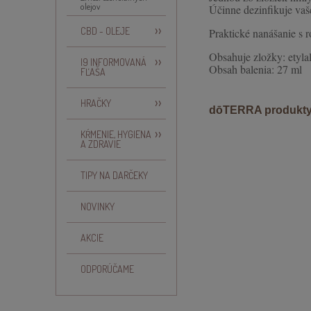
olejov
Účinne dezinfikuje vaš
CBD - OLEJE
Praktické nanášanie s r
Obsahuje zložky: etyla
I9 INFORMOVANÁ
Obsah balenia: 27 ml
FĽAŠA
HRAČKY
dōTERRA produkty
KŔMENIE, HYGIENA
A ZDRAVIE
TIPY NA DARČEKY
NOVINKY
AKCIE
ODPORÚČAME