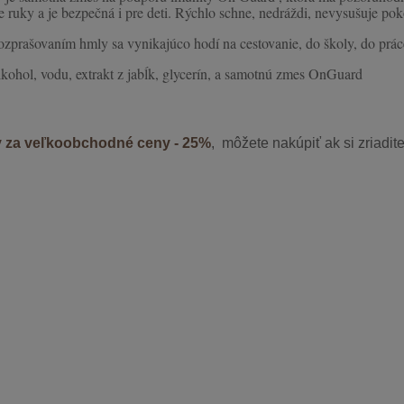
e ruky a je bezpečná i pre deti. Rýchlo schne, nedráždi, nevysušuje p
ozprašovaním hmly sa vynikajúco hodí na cestovanie, do školy, do práce
lkohol, vodu, extrakt z jabĺk, glycerín, a samotnú zmes OnGuard
 za veľkoobchodné ceny - 25%
, môžete nakúpiť ak si zriadit