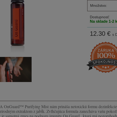
Množstvo:
Dostupnosť:
Na sklade 1-2 
12.30
€
s 
RA OnGuard™ Purifying Mist
nám prináša netoxickú formu dezinfekcie
rírodným extraktom z jabĺk. Zvlhčujúca formula zanecháva vašu pokož
 je samotná zmes na podporu imunity On Guard , ktorá má pozoruhodné