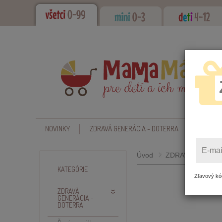
NOVINKY
ZDRAVÁ GENERÁCIA - DOTERRA
CBD - O
E-mai
Úvod
ZDRAVÁ GENERÁC
KATEGÓRIE
Zľavový kód
ZDRAVÁ
GENERÁCIA -
DOTERRA