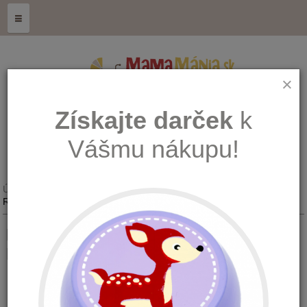
≡
×
Získajte darček
k
Vášmu nákupu!
Úvod
Kŕmenie, hygiena a zdravie
Chrániče, zámky
Reer Detský chránič na zástrčku 10 ks - biela 3246
Reer Detský chránič na zástrčku 10
ks - biela
Množstvo: