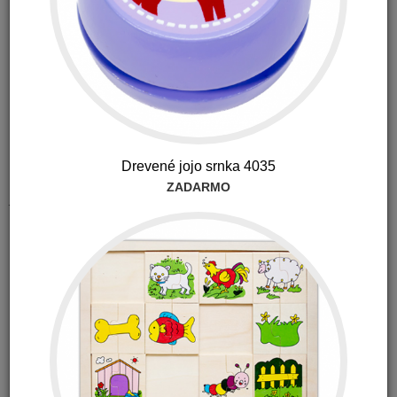
Dostupnosť:
Na sklade 1-2 ks (U vás do 48 hodín)
Kód produktu: 3246
4.99
€
s DPH
Drevené jojo srnka 4035
ZADARMO