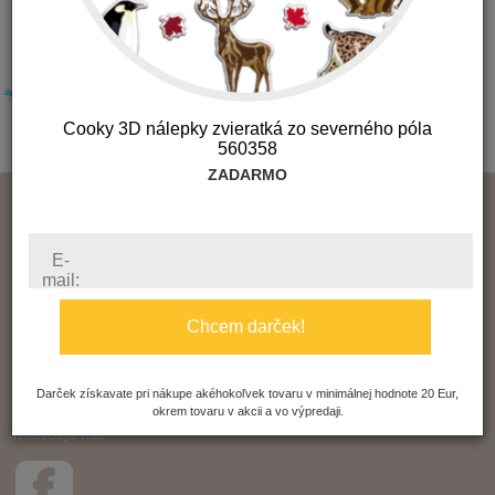
Cooky 3D nálepky zvieratká zo severného póla
560358
ZADARMO
O nás
Kontakt
Obchodné podmienky
E-
Reklamácia
mail:
Ochrana súkromia
Naša filozofia
Chcem darček!
Poštovné a balné
Zásady GDPR
Často kladené otázky
Darček získavate pri nákupe akéhokoľvek tovaru v minimálnej hodnote 20 Eur,
okrem tovaru v akcii a vo výpredaji.
Čo je to súbor cookie?
Nasledujte nás