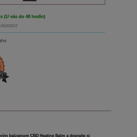
ks (U vás do 48 hodín)
MA040002
DPH
ejivým balzamom CBD Heating Balm a doprajte si