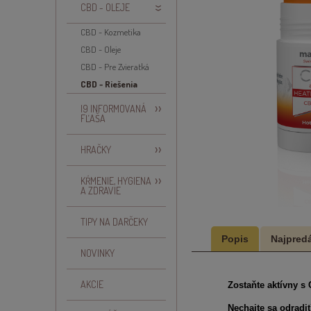
CBD - OLEJE
CBD - Kozmetika
CBD - Oleje
CBD - Pre Zvieratká
CBD - Riešenia
I9 INFORMOVANÁ
FĽAŠA
HRAČKY
KŔMENIE, HYGIENA
A ZDRAVIE
TIPY NA DARČEKY
Popis
Najpredá
NOVINKY
AKCIE
Zostaňte aktívny 
Nechajte sa odradi