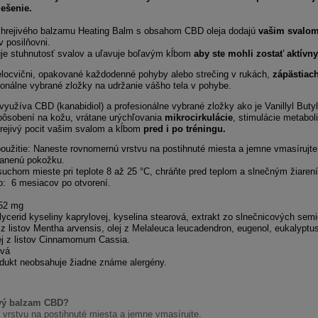
iešenie.
 hrejivého balzamu Heating Balm s obsahom CBD oleja dodajú
vašim svalom 
v posilňovni.
uje stuhnutosť svalov a uľavuje boľavým kĺbom
aby ste mohli zostať aktívny
 telocvični, opakované každodenné pohyby alebo strečing v rukách,
zápästiac
sionálne vybrané zložky na udržanie vášho tela v pohybe.
yužíva CBD (kanabidiol) a profesionálne vybrané zložky ako je Vanillyl Buty
pôsobení na kožu, vrátane urýchľovania
mikrocirkulácie
, stimulácie metabo
rejivý pocit vašim svalom a kĺbom
pred i po tréningu.
užitie: Naneste rovnomernú vrstvu na postihnuté miesta a jemne vmasírujte
ranenú pokožku.
suchom mieste pri teplote 8 až 25 °C, chráňte pred teplom a slnečným žiaren
o: 6 mesiacov po otvorení.
52 mg
lycerid kyseliny kaprylovej, kyselina stearová, extrakt zo slnečnicových semien
ej z listov Mentha arvensis, olej z Melaleuca leucadendron, eugenol, eukalyptus
lej z listov Cinnamomum Cassia.
ová
odukt neobsahuje žiadne známe alergény.
ivý balzam CBD?
vrstvu na postihnuté miesta a jemne vmasírujte.