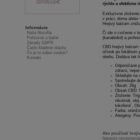
ODPORÚČAME
rýchle a efektívne r
Exkluzívne zloženie
v práci, doma alebo 
Hrejivý balzam zniž
Informácie
Naša filozofia
Či ide o cvičenie v
Poštovné a balné
(kanabidiol) a profe
Zásady GDPR
CBD hrejivý balzam v
Často kladené otázky
účinok po lokálnom 
Čo je to súbor cookie?
obehu. Dodáva tak h
Kontakt
Odporúčané po
zdravú, nepo
Skladujte na 
Spotrebujte d
Obsah: 26g
Obsah CBD: 
Zloženie: Trig
nikotinát, ol
tokoferol , O
Farba: oranž
Alergény: Pr
Ako používať hrej
Naneste rovnomernú 