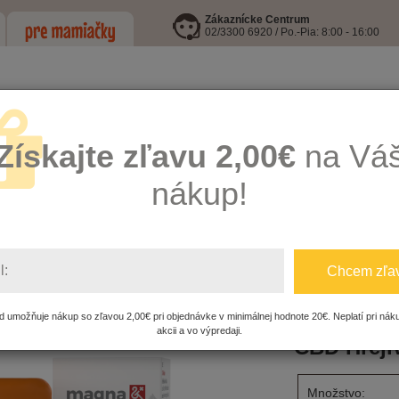
Zákaznícke Centrum
02/3300 6920 / Po.-Pia: 8:00 - 16:00
Získajte zľavu 2,00€
na Vá
nákup!
LEJE
I9 INFORMOVANÁ FĽAŠA
HRAČKY
KŔMENIE, HYGIENA A
l:
Chcem zľa
D - Riešenia
CBD Hrejivý balzam 26g MA040002
 umožňuje nákup so zľavou 2,00€ pri objednávke v minimálnej hodnote 20€. Neplatí pri nák
akcii a vo výpredaji.
CBD Hreji
Množstvo: