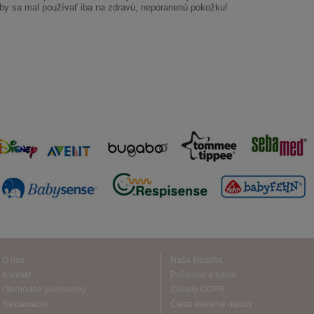
by sa mal používať iba na zdravú, neporanenú pokožku!
O nás
Naša filozofia
Kontakt
Poštovné a balné
Obchodné podmienky
Zásady GDPR
Reklamácia
Často kladené otázky