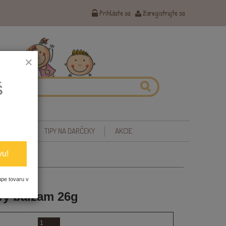
Prihláste sa
Zaregistrujte sa
×
š
 ZDRAVIE
TIPY NA DARČEKY
AKCIE
vu!
upe tovaru v
vý balzam 26g