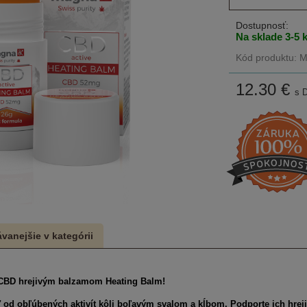
Dostupnosť:
Na sklade 3-5 
Kód produktu: 
12.30
€
s 
vanejšie v kategórii
s CBD hrejivým balzamom Heating Balm!
ť od obľúbených aktivít kôli boľavým svalom a kĺbom. Podporte ich hr