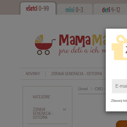
NOVINKY
ZDRAVÁ GENERÁCIA - DOTERRA
CBD - O
E-mai
Úvod
CBD - Oleje
CB
KATEGÓRIE
Zľavový kód
ZDRAVÁ
GENERÁCIA -
DOTERRA