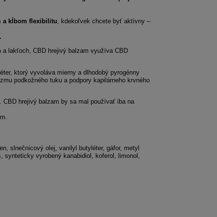
a kĺbom flexibilitu
, kdekoľvek chcete byť aktívny –
.
h
a lakťoch, CBD hrejivý balzam využíva CBD
léter, ktorý vyvoláva mierny a dlhodobý pyrogénny
lizmu podkožného tuku a podpory kapilárneho krvného
. CBD hrejivý balzam by sa mal používať iba na
ím.
, slnečnicový olej, vanilyl butyléter, gáfor, metyl
, synteticky vyrobený kanabidiol, koferol, limonol,