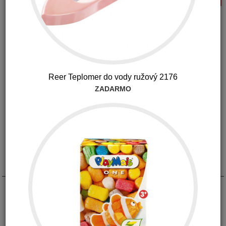
Reer Teplomer do vody ružový 2176
ZADARMO
Popis
Výborná a štýlová pomôcka pre jednoduchšie umývanie fliaš!
bez BPA, ftalátov a bez PVC
je možné umývať v umývačke
pred prvým použitím dôkladne umyte, potom umývajte
pravidelne