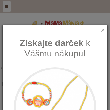
≡
×
Získajte darček
k
Vášmu nákupu!
Úvod
Kŕmenie, hygiena a zdravie
Jedálenské potreby a sety
Boon Suds kefa na umývanie fliaš
Boon Suds kefa na umývanie fliaš
Množstvo:
Dostupnosť: