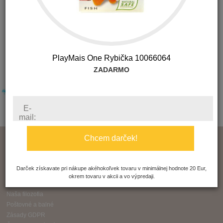
kefa na umývanie riadu s podnosom
PlayMais One Rybička 10066064
ZADARMO
E-
mail:
Chcem darček!
O nás
Kontakt
Obchodné podmienky
Darček získavate pri nákupe akéhokoľvek tovaru v minimálnej hodnote 20 Eur,
Reklamácia
okrem tovaru v akcii a vo výpredaji.
Ochrana súkromia
Naša filozofia
Poštovné a balné
Zásady GDPR