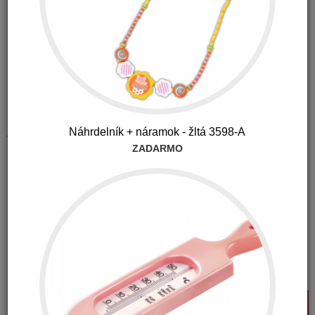
Na sklade 1-2 ks (U vás do 48 hodín)
23.90 €
19.12
€
s DPH
Náhrdelník + náramok - žltá 3598-A
ZADARMO
-20%